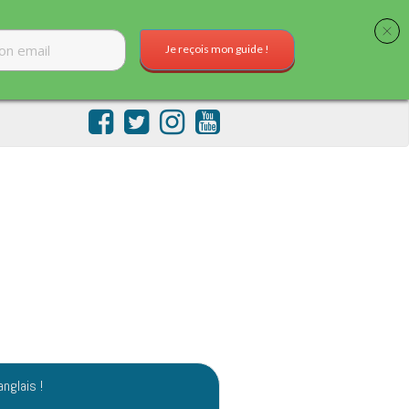
Je reçois mon guide !
anglais !