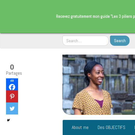
​Recevez gratuitement
mon guide "Les 3 piliers p
0
Partages
48
About me
Des OBJECTIFS