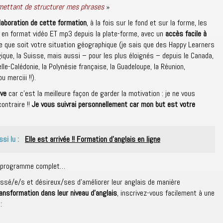
rmettant de structurer mes phrases
»
élaboration de cette formation
, à la fois sur le fond et sur la forme, les
s en format vidéo ET mp3 depuis la plate-forme, avec un
accès facile à
le que soit votre situation géographique (je sais que des Happy Learners
que, la Suisse, mais aussi – pour les plus éloignés – depuis le Canada,
lle-Calédonie, la Polynésie française, la Guadeloupe, la Réunion,
 merciii !!).
ive
car c’est la meilleure façon de garder la motivation : je ne vous
contraire !!
Je vous suivrai personnellement car mon but est votre
ssi lu :
Elle est arrivée !! Formation d'anglais en ligne
 le programme complet…
essé/e/s et désireux/ses d’améliorer leur anglais de manière
ransformation dans leur niveau d’anglais
, inscrivez-vous facilement à une
: