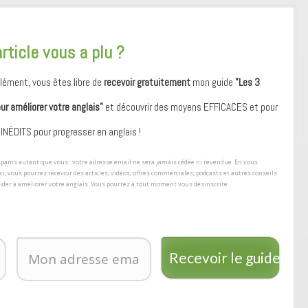
article vous a plu ?
ément, vous êtes libre de
recevoir gratuitement
mon guide
"Les 3
our améliorer votre anglais"
et découvrir des moyens ​EFFICACES et pour
 ​INÉDITS pour progresser en anglais !
s spams autant que vous : votre adresse email ne sera jamais cédée ni revendue. En vous
ici, vous pourrez recevoir des articles, vidéos, offres commerciales, podcasts et autres conseils
aider à améliorer votre anglais. Vous pourrez à tout moment vous désinscrire.
Recevoir le guide