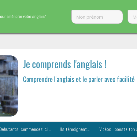
our améliorer ​votre anglais"
Je comprends l'anglais !
Comprendre l'anglais et le parler avec facilité
Débutants, commencez ici…
Ils témoignent…
Vidéos : booste ton 