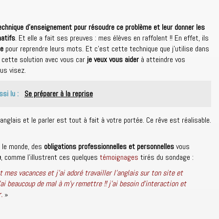
 technique d’enseignement pour résoudre ce problème et leur donner les
atifs
. Et elle a fait ses preuves : mes élèves en raffolent !! En effet, ils
ue
pour reprendre leurs mots. Et c’est cette technique que j’utilise dans
r cette solution avec vous car
je veux vous aider
à atteindre vos
ous visez.
ssi lu :
Se préparer à la reprise
anglais et le parler est tout à fait à votre portée. Ce rêve est réalisable.
 le monde, des
obligations professionnelles et personnelles
vous
e
, comme l’illustrent ces quelques
témoignages
tirés du sondage :
 mes vacances et j’ai adoré travailler l’anglais sur ton site et
j’ai beaucoup de mal à m’y remettre !! j’ai besoin d’interaction et
.
»