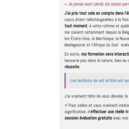
«
Je pense avoir perdu les bases pe
J’ai pris tout cela en compte dans l’
cours étant téléchargeables à la foi
tout moment
, à votre rythme et quel
me suivent notamment depuis la Belgi
les États-Unis, la Martinique, la Nouve
Madagascar et l’Afrique du Sud : wahou
En outre,
ma formation sera interact
laisserai pas dans la nature, bien au 
réussite
.
Les lecteurs de cet article ont au
J’ai vraiment hâte de vous dévoiler
⚡️ Pour celles et ceux vraiment intér
significative, d’
effectuer une réelle t
session évaluation gratuite
avec moi 