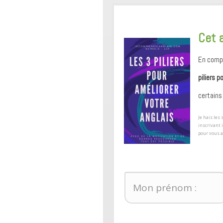
​Cet 
En compl
piliers p
certains
​Je hais le
inscrivant 
pour ​vous 