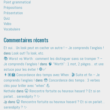
Point grammatical
Prépositions
Présentation
Quiz
Vidéo
Vocabulaire
Commentaires récents
Et oui… Un look peut en cacher un autre ! – Je comprends l'anglais !
dans
Look out! To look, etc.
📚 Worst vs Worth : comment les distinguer sans se tromper ? –
Je comprends l'anglais !
dans
🧠 “Worth” : 1 mot, 2 pièges… et une
astuce pour les éviter ! 🛑✅
👩🏽‍🏫 Concordance des temps avec When : 🎬 Suite et fin – Je
comprends l'anglais !
dans
😳 Concordance des temps : 3 verbes
clés pour briller avec “when” 💪
Nathalie
dans
🤫 Rencontre fortuite ou heureux hasard ? Et si on
parlait… serendipity ? ✨
Jp
dans
🤫 Rencontre fortuite ou heureux hasard ? Et si on parlait…
serendipity ? ✨