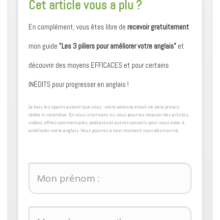
​Cet article vous a plu ?
En complément, vous êtes libre de
recevoir gratuitement
mon guide
"Les 3 piliers pour améliorer votre anglais"
et
découvrir des moyens ​EFFICACES et pour certains ​
INÉDITS pour progresser en anglais !
​Je hais les spams autant que vous : votre adresse email ne sera jamais
cédée ni revendue. En vous inscrivant ici, vous pourrez recevoir des articles,
vidéos, offres commerciales, podcasts et autres conseils pour ​vous aider à
améliorer votre anglais. Vous pourrez à tout moment vous désinscrire.