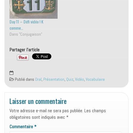
grâce à l'anglais 🎯 C'est
n’est plus… Cela peut
pour cela qu'aujourd'hui, je
paraître vague comme ça 🧐
vous fais…
mais…
Day 11 – Défi vidéo ! K
comme…
Dans "Conjugaison"
Partager l'article
Publié dans
Oral
,
Présentation
,
Quiz
,
Vidéo
,
Vocabulaire
Laisser un commentaire
Votre adresse e-mail ne sera pas publiée.
Les champs
obligatoires sont indiqués avec
*
Commentaire
*