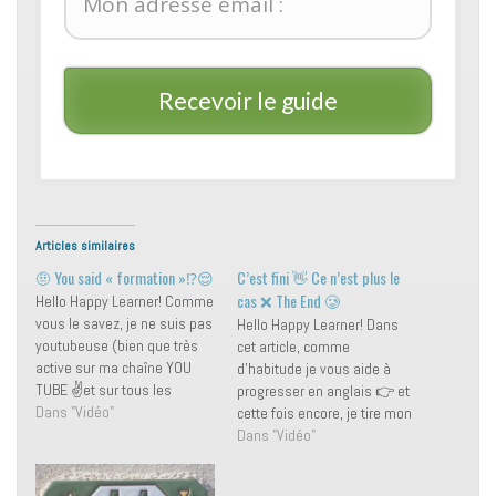
Recevoir le guide
Articles similaires
🤨 You said « formation »⁉️😌
C’est fini 👋 Ce n’est plus le
cas ❌ The End 🥲
Hello Happy Learner! Comme
vous le savez, je ne suis pas
Hello Happy Learner! Dans
youtubeuse (bien que très
cet article, comme
active sur ma chaîne YOU
d'habitude je vous aide à
TUBE ✌et sur tous les
progresser en anglais 👉 et
réseaux d'ailleurs) mais bien
Dans "Vidéo"
cette fois encore, je tire mon
spécialisée dans la
inspiration de l’un de vous !
Dans "Vidéo"
formation professionnelle
😃 Ne… plus Je vous
pour faire décoller votre vie
enseigne à parler de ce qui