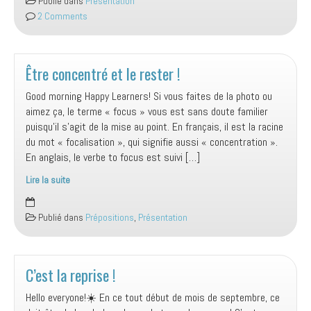
Publié dans
Présentation
à
2 Comments
la
reprise
–
C’est
Être concentré et le rester !
la
Good morning Happy Learners! Si vous faites de la photo ou
rentrée
aimez ça, le terme « focus » vous est sans doute familier
!
puisqu’il s’agit de la mise au point. En français, il est la racine
du mot « focalisation », qui signifie aussi « concentration ».
En anglais, le verbe to focus est suivi […]
Lire la suite
Être
concentré
Publié dans
Prépositions
,
Présentation
et
le
rester
!
C’est la reprise !
Hello everyone!☀️ En ce tout début de mois de septembre, ce