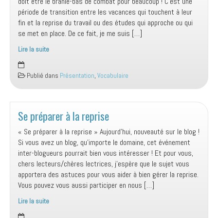
doit être le branle-bas de combat pour beaucoup ! C’est une
période de transition entre les vacances qui touchent à leur
fin et la reprise du travail ou des études qui approche ou qui
se met en place. De ce fait, je me suis […]
Lire la suite
C’est
la
Publié dans
Présentation
,
Vocabulaire
reprise
!
Se préparer à la reprise
« Se préparer à la reprise » Aujourd’hui, nouveauté sur le blog !
Si vous avez un blog, qu’importe le domaine, cet événement
inter-blogueurs pourrait bien vous intéresser ! Et pour vous,
chers lecteurs/chères lectrices, j’espère que le sujet vous
apportera des astuces pour vous aider à bien gérer la reprise.
Vous pouvez vous aussi participer en nous […]
Lire la suite
Se