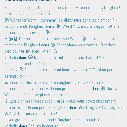
Et oui… Un look peut en cacher un autre ! – Je comprends l'anglais !
dans
Look out! To look, etc.
📚 Worst vs Worth : comment les distinguer sans se tromper ? –
Je comprends l'anglais !
dans
🧠 “Worth” : 1 mot, 2 pièges… et une
astuce pour les éviter ! 🛑✅
👩🏽‍🏫 Concordance des temps avec When : 🎬 Suite et fin – Je
comprends l'anglais !
dans
😳 Concordance des temps : 3 verbes
clés pour briller avec “when” 💪
Nathalie
dans
🤫 Rencontre fortuite ou heureux hasard ? Et si on
parlait… serendipity ? ✨
Jp
dans
🤫 Rencontre fortuite ou heureux hasard ? Et si on parlait…
serendipity ? ✨
📖 Zoom sur les trois « si » en anglais : maîtrisez enfin la
concordance des temps – Je comprends l'anglais !
dans
🎬 That vs.
What : la clé pour ne plus se tromper
🎯 Les 5 phrasal verbs avec « drag » que vous devez absolument
connaître ! – Je comprends l'anglais !
dans
🔥« Drag » VS « Drague »
🔥⚠️ Attention aux faux amis !
Never give up! – Je comprends l'anglais !
dans
Enough is enough
Nathalie
dans
Enough is enough