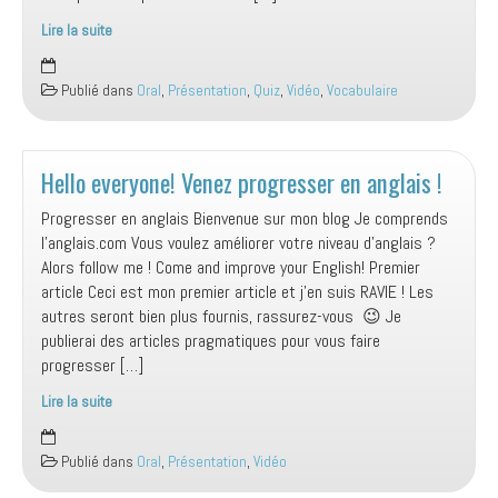
Lire la suite
Just
try!
Publié dans
Oral
,
Présentation
,
Quiz
,
Vidéo
,
Vocabulaire
Hello everyone! Venez progresser en anglais !
Progresser en anglais Bienvenue sur mon blog Je comprends
l’anglais.com Vous voulez améliorer votre niveau d’anglais ?
Alors follow me ! Come and improve your English! Premier
article Ceci est mon premier article et j’en suis RAVIE ! Les
autres seront bien plus fournis, rassurez-vous 😉 Je
publierai des articles pragmatiques pour vous faire
progresser […]
Lire la suite
Hello
everyone!
Publié dans
Oral
,
Présentation
,
Vidéo
Venez
progresser