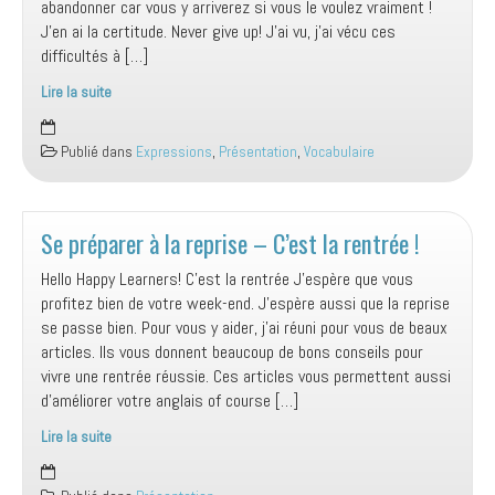
abandonner car vous y arriverez si vous le voulez vraiment !
J’en ai la certitude. Never give up! J’ai vu, j’ai vécu ces
difficultés à […]
Lire la suite
Never
give
Publié dans
Expressions
,
Présentation
,
Vocabulaire
up!
Se préparer à la reprise – C’est la rentrée !
Hello Happy Learners! C’est la rentrée J’espère que vous
profitez bien de votre week-end. J’espère aussi que la reprise
se passe bien. Pour vous y aider, j’ai réuni pour vous de beaux
articles. Ils vous donnent beaucoup de bons conseils pour
vivre une rentrée réussie. Ces articles vous permettent aussi
d’améliorer votre anglais of course […]
Lire la suite
Se
préparer