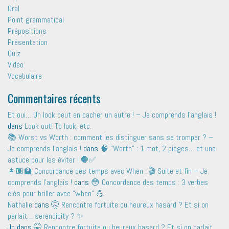
Oral
Point grammatical
Prépositions
Présentation
Quiz
Vidéo
Vocabulaire
Commentaires récents
Et oui… Un look peut en cacher un autre ! – Je comprends l'anglais !
dans
Look out! To look, etc.
📚 Worst vs Worth : comment les distinguer sans se tromper ? –
Je comprends l'anglais !
dans
🧠 “Worth” : 1 mot, 2 pièges… et une
astuce pour les éviter ! 🛑✅
👩🏽‍🏫 Concordance des temps avec When : 🎬 Suite et fin – Je
comprends l'anglais !
dans
😳 Concordance des temps : 3 verbes
clés pour briller avec “when” 💪
Nathalie
dans
🤫 Rencontre fortuite ou heureux hasard ? Et si on
parlait… serendipity ? ✨
Jp
dans
🤫 Rencontre fortuite ou heureux hasard ? Et si on parlait…