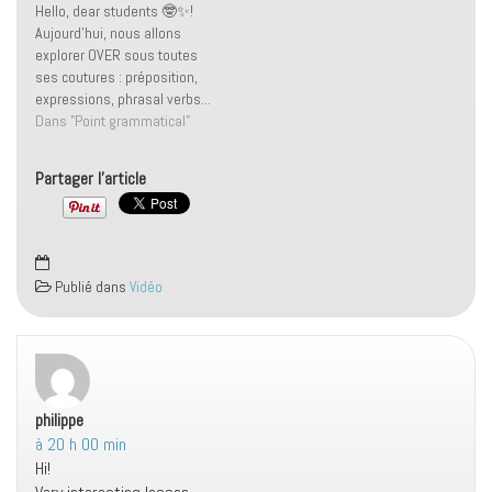
Hello, dear students 🤓✨!
pratique et quelque peu
le…
Aujourd'hui, nous allons
nostalgique (je vous…
explorer OVER sous toutes
ses coutures : préposition,
expressions, phrasal verbs...
🙌 Mais avant de
Dans "Point grammatical"
commencer, pensez à vous
abonner pour ne rien
Partager l'article
manquer 🚀. 📌 OVER : ce
petit mot cache une
multitude de significations
fascinantes ! ➡️ Le mot OVER
s'utilise…
Publié dans
Vidéo
philippe
dit :
à 20 h 00 min
Hi!