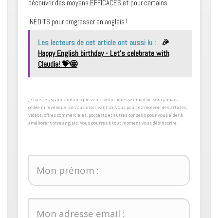
découvrir des moyens ​EFFICACES et pour certains ​
INÉDITS pour progresser en anglais !
Les lecteurs de cet article ont aussi lu :
🎉
Happy English birthday - Let’s celebrate with
Claudia! 💝🤩
​Je hais les spams autant que vous : votre adresse email ne sera jamais
cédée ni revendue. En vous inscrivant ici, vous pourrez recevoir des articles,
vidéos, offres commerciales, podcasts et autres conseils pour ​vous aider à
améliorer votre anglais. Vous pourrez à tout moment vous désinscrire.