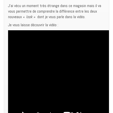
J’ai vécu un moment très étrange dans ce magasin mais il va
vous permettre de comprendre la différence entre les deux
nouveaux «
look »
dont je vous parle dans la vidéo.
Je vous laisse découvrir la vidéo :