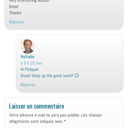
Very interesting lesson
Great
Thanks
Réponse
Nathalie
d
à 9 h 03 min
i
Hi Philippe!
t
Great! Keep up the good work!! 🙂
:
Réponse
Laisser un commentaire
Votre adresse e-mail ne sera pas publiée.
Les champs
obligatoires sont indiqués avec
*