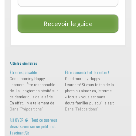
Recevoir le guide
Articles similaires
Être responsable
Être concentré et le rester !
Good morning Happy
Good morning Happy
Learners! Être responsable
Learners! Si vous faites de la
de J'ai longtemps hésité sur
photo ou aimez ça, le terme
ce dernier quiz de la série...
« focus » vous est sans
En effet, il y a tellement de
doute familier puisqu’il s’agit
verbes pouvant en faire
Dans "Prépositions"
de la mise au point. En
Dans "Prépositions"
partie... J'ai finalement opté
français, il est la racine du
🙌 OVER 🧠 : Tout ce que vous
pour le verbe "être
mot « focalisation », qui
devez savoir sur ce petit mot
responsable de", pour
signifie aussi «
fascinant🚀
terminer sur une touche
concentration ». En anglais,