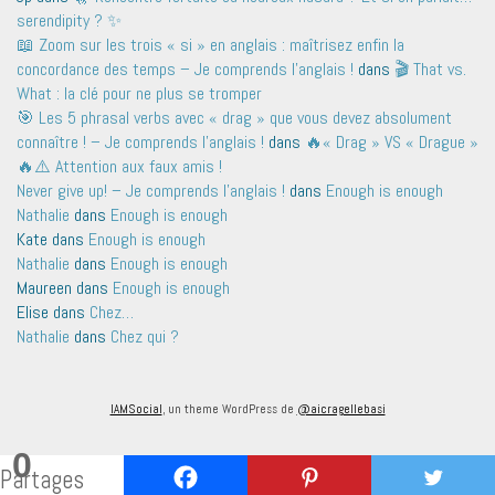
serendipity ? ✨
📖 Zoom sur les trois « si » en anglais : maîtrisez enfin la
concordance des temps – Je comprends l'anglais !
dans
🎬 That vs.
What : la clé pour ne plus se tromper
🎯 Les 5 phrasal verbs avec « drag » que vous devez absolument
connaître ! – Je comprends l'anglais !
dans
🔥« Drag » VS « Drague »
🔥⚠️ Attention aux faux amis !
Never give up! – Je comprends l'anglais !
dans
Enough is enough
Nathalie
dans
Enough is enough
Kate
dans
Enough is enough
Nathalie
dans
Enough is enough
Maureen
dans
Enough is enough
Elise
dans
Chez…
Nathalie
dans
Chez qui ?
IAMSocial
, un theme WordPress de
@aicragellebasi
0
Partages