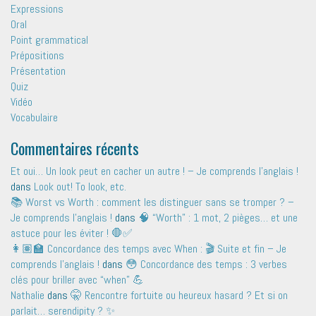
Expressions
Oral
Point grammatical
Prépositions
Présentation
Quiz
Vidéo
Vocabulaire
Commentaires récents
Et oui… Un look peut en cacher un autre ! – Je comprends l'anglais !
dans
Look out! To look, etc.
📚 Worst vs Worth : comment les distinguer sans se tromper ? –
Je comprends l'anglais !
dans
🧠 “Worth” : 1 mot, 2 pièges… et une
astuce pour les éviter ! 🛑✅
👩🏽‍🏫 Concordance des temps avec When : 🎬 Suite et fin – Je
comprends l'anglais !
dans
😳 Concordance des temps : 3 verbes
clés pour briller avec “when” 💪
Nathalie
dans
🤫 Rencontre fortuite ou heureux hasard ? Et si on
parlait… serendipity ? ✨