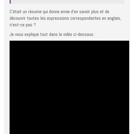
C’était un résume qui donne envie d’en savoir plus et de
découvrir toutes les expressions correspondantes en anglais,
n’est-ce pas ?
Je vous explique tout dans la vidéo ci-dessous :