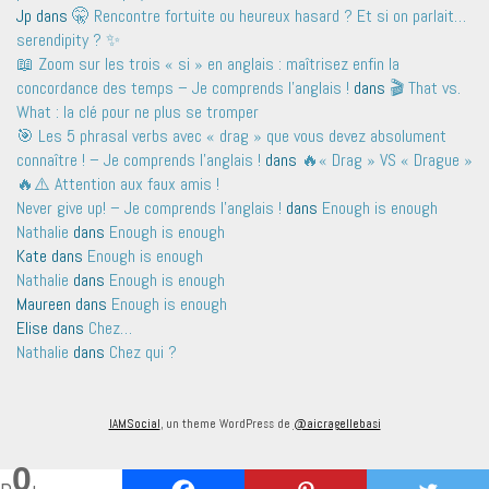
Jp
dans
🤫 Rencontre fortuite ou heureux hasard ? Et si on parlait…
serendipity ? ✨
📖 Zoom sur les trois « si » en anglais : maîtrisez enfin la
concordance des temps – Je comprends l'anglais !
dans
🎬 That vs.
What : la clé pour ne plus se tromper
🎯 Les 5 phrasal verbs avec « drag » que vous devez absolument
connaître ! – Je comprends l'anglais !
dans
🔥« Drag » VS « Drague »
🔥⚠️ Attention aux faux amis !
Never give up! – Je comprends l'anglais !
dans
Enough is enough
Nathalie
dans
Enough is enough
Kate
dans
Enough is enough
Nathalie
dans
Enough is enough
Maureen
dans
Enough is enough
Elise
dans
Chez…
Nathalie
dans
Chez qui ?
IAMSocial
, un theme WordPress de
@aicragellebasi
0