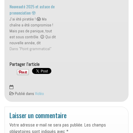
mon but est de vous faire
faite ! Je reviens avec une
Nouveauté 2025 et astuce de
progresser en anglais mais
petite vidéo qui lance la série
prononciation 🤓
pas uniquement… je
"Je réponds à vos questions"
J'ai été piratée ! 😱 Ma
souhaite également
(dans la playlist Booste
chaîne a été compromise !
améliorer votre vie, votre état
ton…
Mais pas de panique, tout
d’esprit et vous libérer de…
est sous contrôle. 😉 Qui dit
nouvelle année, dit
nouveauté ! 🎉 Le cours du
Dans "Point grammatical"
jour sera animé par Liz, l'une
de mes fantastiques coachs
Partager l'article
de ma Dream Team. Elle
souhaitait vous offrir un…
Publié dans
Vidéo
Laisser un commentaire
Votre adresse e-mail ne sera pas publiée.
Les champs
obligatoires sont indiqués avec
*