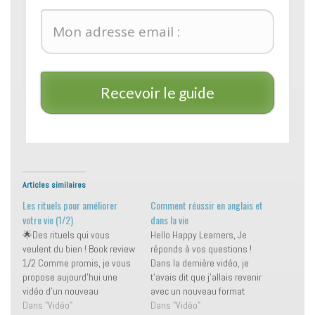
Recevoir le guide
Articles similaires
Les rituels pour améliorer
Comment réussir en anglais et
votre vie (1/2)
dans la vie
🌟Des rituels qui vous
Hello Happy Learners, Je
veulent du bien ! Book review
réponds à vos questions !
1/2 Comme promis, je vous
Dans la dernière vidéo, je
propose aujourd’hui une
t'avais dit que j'allais revenir
vidéo d’un nouveau
avec un nouveau format
« genre » ! Vous le savez,
Dans "Vidéo"
vidéo... Et bien c'est chose
Dans "Vidéo"