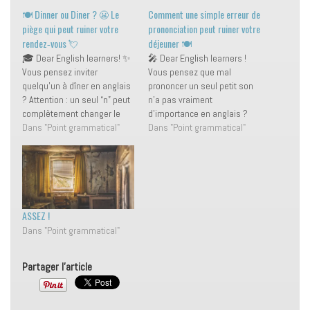
🍽️ Dinner ou Diner ? 😬 Le
Comment une simple erreur de
piège qui peut ruiner votre
prononciation peut ruiner votre
rendez‑vous 💘
déjeuner 🍽️
🎓 Dear English learners! ✨
🎤 Dear English learners !
Vous pensez inviter
Vous pensez que mal
quelqu’un à dîner en anglais
prononcer un seul petit son
? Attention : un seul “n” peut
n’a pas vraiment
complètement changer le
d’importance en anglais ?
sens de votre phrase… et
Dans "Point grammatical"
Laissez‑moi vous raconter
Dans "Point grammatical"
l’ambiance de votre soirée.
une histoire qui pourrait bien
💥 C’est parti pour la leçon !
vous faire changer d’avis…
👉 Deux mots presque
surtout en ce 1er avril. 💥
identiques… mais avec deux
C’est parti pour la leçon du
sens très différents…
jour ! 👉 Comment un…
ASSEZ !
Dans "Point grammatical"
Partager l'article