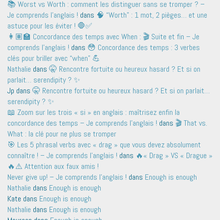
📚 Worst vs Worth : comment les distinguer sans se tromper ? –
Je comprends l'anglais !
dans
🧠 “Worth” : 1 mot, 2 pièges… et une
astuce pour les éviter ! 🛑✅
👩🏽‍🏫 Concordance des temps avec When : 🎬 Suite et fin – Je
comprends l'anglais !
dans
😳 Concordance des temps : 3 verbes
clés pour briller avec “when” 💪
Nathalie
dans
🤫 Rencontre fortuite ou heureux hasard ? Et si on
parlait… serendipity ? ✨
Jp
dans
🤫 Rencontre fortuite ou heureux hasard ? Et si on parlait…
serendipity ? ✨
📖 Zoom sur les trois « si » en anglais : maîtrisez enfin la
concordance des temps – Je comprends l'anglais !
dans
🎬 That vs.
What : la clé pour ne plus se tromper
🎯 Les 5 phrasal verbs avec « drag » que vous devez absolument
connaître ! – Je comprends l'anglais !
dans
🔥« Drag » VS « Drague »
🔥⚠️ Attention aux faux amis !
Never give up! – Je comprends l'anglais !
dans
Enough is enough
Nathalie
dans
Enough is enough
Kate
dans
Enough is enough
Nathalie
dans
Enough is enough