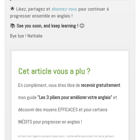
🌟 Likez, partagez et
abonnez-vous
pour continuer à
progresser ensemble en anglais !
📚
See you soon, and keep learning !
😊
Bye bye ! Nathalie
​Cet article vous a plu ?
En complément, vous êtes libre de
recevoir gratuitement
mon guide
"Les 3 piliers pour améliorer votre anglais"
et
découvrir des moyens ​EFFICACES et pour certains ​
INÉDITS pour progresser en anglais !
​Je hais les spams autant que vous : votre adresse email ne sera jamais