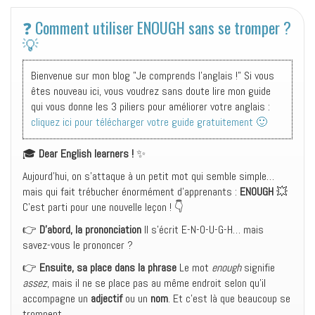
❓ Comment utiliser ENOUGH sans se tromper ?
💡
Bienvenue sur mon blog "Je comprends l'anglais !" Si vous
êtes nouveau ici, vous voudrez sans doute lire mon guide
qui vous donne les 3 piliers pour améliorer votre anglais :
cliquez ici pour télécharger votre guide gratuitement 🙂
🎓
Dear English learners !
✨
Aujourd’hui, on s’attaque à un petit mot qui semble simple…
mais qui fait trébucher énormément d’apprenants :
ENOUGH
💥
C’est parti pour une nouvelle leçon ! 👇
👉
D’abord, la prononciation
Il s’écrit E-N-O-U-G-H… mais
savez-vous le prononcer ?
👉
Ensuite, sa place dans la phrase
Le mot
enough
signifie
assez
, mais il ne se place pas au même endroit selon qu’il
accompagne un
adjectif
ou un
nom
. Et c’est là que beaucoup se
trompent.