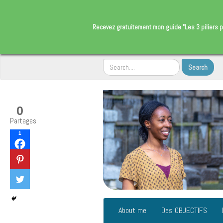
​Recevez gratuitement
mon guide "Les 3 piliers p
0
Partages
1
About me
Des OBJECTIFS