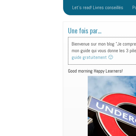
Let’s read! Livres conseillés
P
Une fois par…
Bienvenue sur mon blog "Je comprend
mon guide qui vous donne les 3 pili
guide gratuitement 🙂
Good morning Happy Learners!