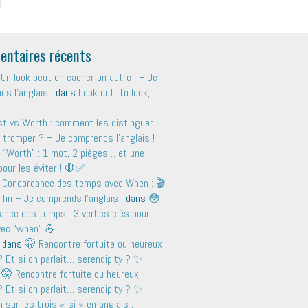
ntaires récents
Un look peut en cacher un autre ! – Je
s l'anglais !
dans
Look out! To look,
t vs Worth : comment les distinguer
 tromper ? – Je comprends l'anglais !
 “Worth” : 1 mot, 2 pièges… et une
pour les éviter ! 🛑✅
 Concordance des temps avec When : 🎬
 fin – Je comprends l'anglais !
dans
😳
ance des temps : 3 verbes clés pour
avec “when” 💪
dans
🤫 Rencontre fortuite ou heureux
 Et si on parlait… serendipity ? ✨
s
🤫 Rencontre fortuite ou heureux
 Et si on parlait… serendipity ? ✨
sur les trois « si » en anglais :