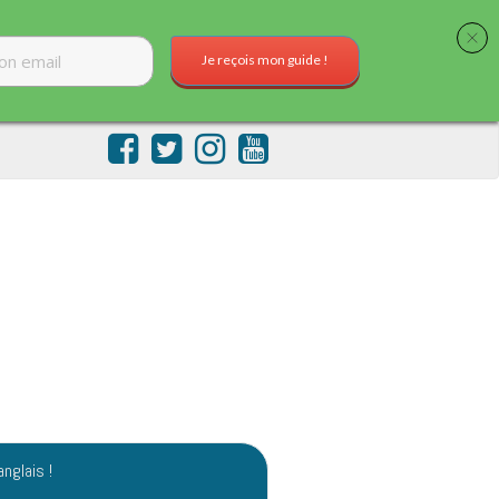
Je reçois mon guide !
anglais !