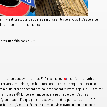
ier il y eut beaucoup de bonnes réponses : bravo à vous !! J’espère qu’il
dice : attention homophones !
ondres
une fois
par an » ?
ager et de découvrir Londres !? Alors cliquez
i
c
i
pour faciliter votre
 trouverez des plans, les horaires, les prix des transports, des trucs et
ez-moi un autre commentaire pour me raconter votre séjour, ou juste me
erait plaisir 😀 Et cela en encouragera peut-être bien d’autres !
 n’y suis pas allée que je ne me souviens même pas de la date… 🙁
e fois que j’y suis allée, donc ça date ! Mais
avec un peu de chance