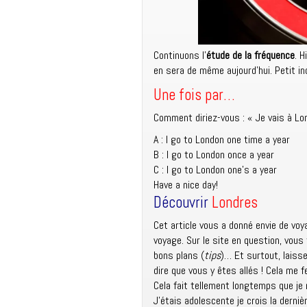
Continuons l’
étude de la fréquence
. H
en sera de même aujourd’hui. Petit in
Une fois par…
Comment diriez-vous : « Je vais à L
A : I go to London one time a year
B : I go to London once a year
C : I go to London one’s a year
Have a nice day!
Découvrir
Londres
Cet article vous a donné envie de voy
voyage. Sur le site en question, vous
bons plans (
tips
)… Et surtout, laiss
dire que vous y êtes allés ! Cela me f
Cela fait tellement longtemps que je
J’étais adolescente je crois la dernièr