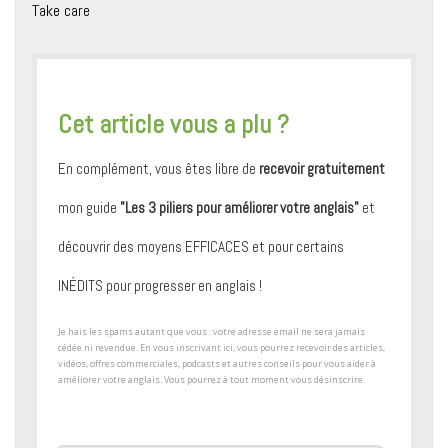
Take care
​Cet article vous a plu ?
En complément, vous êtes libre de
recevoir gratuitement
mon guide
"Les 3 piliers pour améliorer votre anglais"
et
découvrir des moyens ​EFFICACES et pour certains ​
INÉDITS pour progresser en anglais !
​Je hais les spams autant que vous : votre adresse email ne sera jamais
cédée ni revendue. En vous inscrivant ici, vous pourrez recevoir des articles,
vidéos, offres commerciales, podcasts et autres conseils pour ​vous aider à
améliorer votre anglais. Vous pourrez à tout moment vous désinscrire.