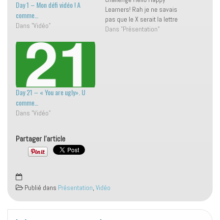
Day 1 – Mon défi vidéo ! A
Learners! Rah je ne savais
comme…
pas que le X serait la lettre
Dans "Vidéo"
du jour en ce jour spécial
Dans "Présentation"
pour moi... Mais c'est comme
ça, il faut faire avec ! ;-) Défi
relevé (challenge faced)
dans…
Day 21 – « You are ugly». U
comme…
Dans "Vidéo"
Partager l'article
Publié dans
Présentation
,
Vidéo