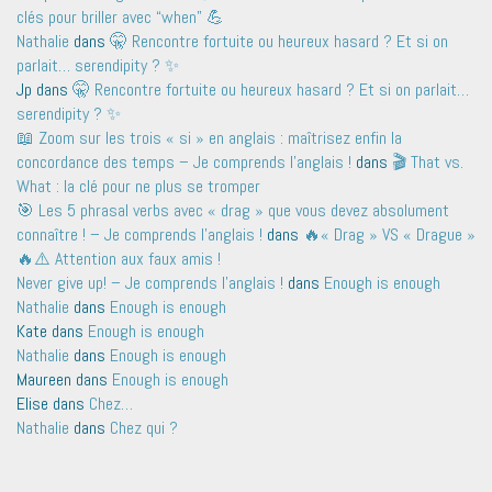
clés pour briller avec “when” 💪
Nathalie
dans
🤫 Rencontre fortuite ou heureux hasard ? Et si on
parlait… serendipity ? ✨
Jp
dans
🤫 Rencontre fortuite ou heureux hasard ? Et si on parlait…
serendipity ? ✨
📖 Zoom sur les trois « si » en anglais : maîtrisez enfin la
concordance des temps – Je comprends l'anglais !
dans
🎬 That vs.
What : la clé pour ne plus se tromper
🎯 Les 5 phrasal verbs avec « drag » que vous devez absolument
connaître ! – Je comprends l'anglais !
dans
🔥« Drag » VS « Drague »
🔥⚠️ Attention aux faux amis !
Never give up! – Je comprends l'anglais !
dans
Enough is enough
Nathalie
dans
Enough is enough
Kate
dans
Enough is enough
Nathalie
dans
Enough is enough
Maureen
dans
Enough is enough
Elise
dans
Chez…
Nathalie
dans
Chez qui ?