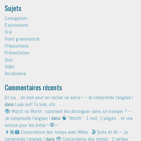
Sujets
Conjugaison
Expressions
Oral
Point grammatical
Prépositions
Présentation
Quiz
Vidéo
Vocabulaire
Commentaires récents
Et oui… Un look peut en cacher un autre ! – Je comprends l'anglais !
dans
Look out! To look, etc.
📚 Worst vs Worth : comment les distinguer sans se tromper ? –
Je comprends l'anglais !
dans
🧠 “Worth” : 1 mot, 2 pièges… et une
astuce pour les éviter ! 🛑✅
👩🏽‍🏫 Concordance des temps avec When : 🎬 Suite et fin – Je
comprends l'anglais !
dans
😳 Concordance des temps : 3 verbes