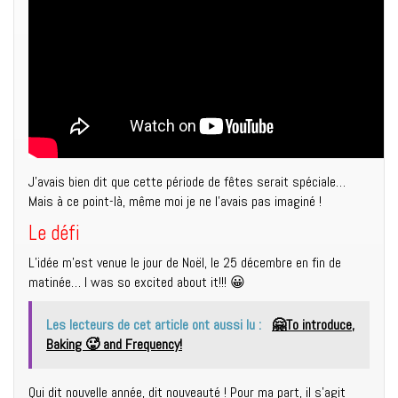
J’avais bien dit que cette période de fêtes serait spéciale…
Mais à ce point-là, même moi je ne l’avais pas imaginé !
Le défi
L’idée m’est venue le jour de Noël, le 25 décembre en fin de
matinée… I was so excited about it!!! 😀
Les lecteurs de cet article ont aussi lu :
🤗To introduce,
Baking 🥵 and Frequency!
Qui dit nouvelle année, dit nouveauté ! Pour ma part, il s’agit