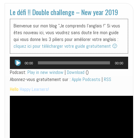
Le défi !! Double challenge – New year 2019
Bienvenue sur mon blog "Je comprends l'anglais !" Si vous
êtes nouveau ici, vous voudrez sans doute lire mon guide
qui vous donne les 3 piliers pour améliorer votre anglais :
cliquez ici pour télécharger votre guide gratuitement 🙂
Lecteur
00:00
00:00
audio
Podcast:
Play in new window
|
Download
()
Abonnez-vous gratuitement sur :
Apple Podcasts
|
RSS
Hello
Happy
Learners
!