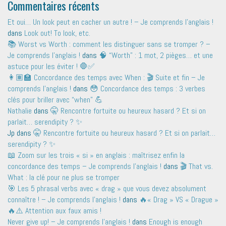
Commentaires récents
Et oui… Un look peut en cacher un autre ! – Je comprends l'anglais !
dans
Look out! To look, etc.
📚 Worst vs Worth : comment les distinguer sans se tromper ? –
Je comprends l'anglais !
dans
🧠 “Worth” : 1 mot, 2 pièges… et une
astuce pour les éviter ! 🛑✅
👩🏽‍🏫 Concordance des temps avec When : 🎬 Suite et fin – Je
comprends l'anglais !
dans
😳 Concordance des temps : 3 verbes
clés pour briller avec “when” 💪
Nathalie
dans
🤫 Rencontre fortuite ou heureux hasard ? Et si on
parlait… serendipity ? ✨
Jp
dans
🤫 Rencontre fortuite ou heureux hasard ? Et si on parlait…
serendipity ? ✨
📖 Zoom sur les trois « si » en anglais : maîtrisez enfin la
concordance des temps – Je comprends l'anglais !
dans
🎬 That vs.
What : la clé pour ne plus se tromper
🎯 Les 5 phrasal verbs avec « drag » que vous devez absolument
connaître ! – Je comprends l'anglais !
dans
🔥« Drag » VS « Drague »
🔥⚠️ Attention aux faux amis !
Never give up! – Je comprends l'anglais !
dans
Enough is enough