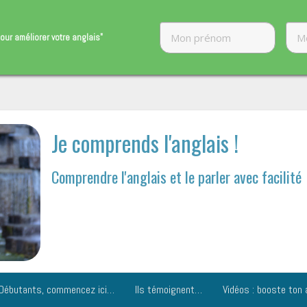
our améliorer ​votre anglais"
Je comprends l'anglais !
Comprendre l'anglais et le parler avec facilité
Débutants, commencez ici…
Ils témoignent…
Vidéos : booste ton 