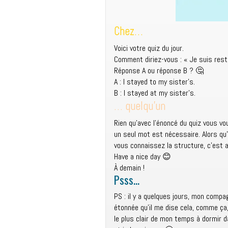
Chez…
Voici votre quiz du jour.
Comment diriez-vous : « Je suis res
Réponse A ou réponse B ? 🤔
A : I stayed to my sister’s.
B : I stayed at my sister’s.
… quelqu’un
Rien qu’avec l’énoncé du quiz vous vo
un seul mot est nécessaire. Alors qu’e
vous connaissez la structure, c’est a
Have a nice day 😊
À demain !
Psss…
PS : il y a quelques jours, mon compag
étonnée qu’il me dise cela, comme ça
le plus clair de mon temps à dormir d