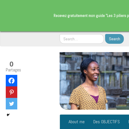
​Recevez gratuitement
mon guide "Les 3 piliers p
0
Partages
About me
Des OBJECTIFS