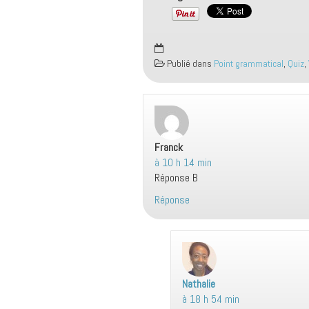
Publié dans
Point grammatical
,
Quiz
,
Franck
dit :
à 10 h 14 min
Réponse B
Réponse
Nathalie
d
à 18 h 54 min
i