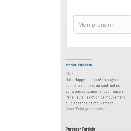
Articles similaires
Chez…
Hello Happy Learners! En anglais,
pour dire « chez », un seul mot ne
suffit pas contrairement au français.
Par ailleurs, la notion de mouvement
ou d’absence de mouvement
compte. Chez quelqu'un En guise
Dans "Point grammatical"
d'introduction et pour vous aider à y
voir plus clair dès maintenant, je
vais vous donner…
Partager l'article