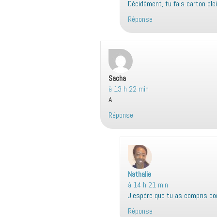
Décidément, tu fais carton ple
t
Réponse
:
Sacha
dit :
à 13 h 22 min
A
Réponse
Nathalie
d
à 14 h 21 min
i
J’espère que tu as compris co
t
Réponse
: