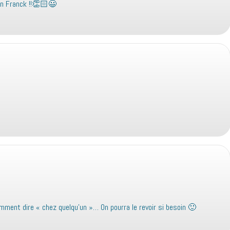
in Franck !!👏🏻😃
mment dire « chez quelqu’un »… On pourra le revoir si besoin 🙂