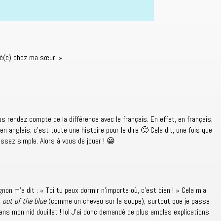
té(e) chez ma sœur. »
us rendez compte de la différence avec le français. En effet, en français,
n anglais, c’est toute une histoire pour le dire 🙂 Cela dit, une fois que
ssez simple. Alors à vous de jouer ! 😀
non m’a dit : « Toi tu peux dormir n’importe où, c’est bien ! » Cela m’a
,
out of the blue
(comme un cheveu sur la soupe), surtout que je passe
ans mon nid douillet ! lol J’ai donc demandé de plus amples explications