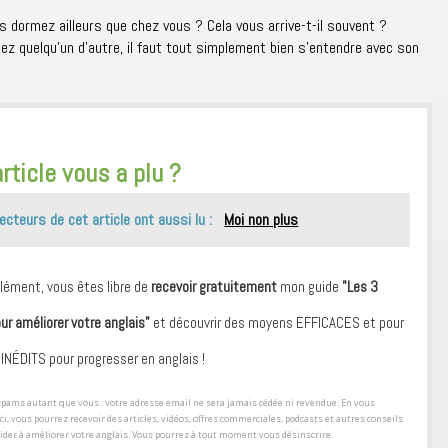
s dormez ailleurs que chez vous ? Cela vous arrive-t-il souvent ?
chez quelqu’un d’autre, il faut tout simplement bien s’entendre avec son
article vous a plu ?
ecteurs de cet article ont aussi lu :
Moi non plus
ément, vous êtes libre de
recevoir gratuitement
mon guide
"Les 3
our améliorer votre anglais"
et découvrir des moyens ​EFFICACES et pour
 ​INÉDITS pour progresser en anglais !
s spams autant que vous : votre adresse email ne sera jamais cédée ni revendue. En vous
ici, vous pourrez recevoir des articles, vidéos, offres commerciales, podcasts et autres conseils
aider à améliorer votre anglais. Vous pourrez à tout moment vous désinscrire.