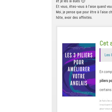
et je les ai eues 🙂
Et vous, êtes-vous à l’aise quand vou
Moi, je pense que pour être à l’aise 
hôte, avoir des affinités.
​Cet 
Les l
En compl
piliers p
certains
​Je hais le
inscrivant 
pour ​vous 