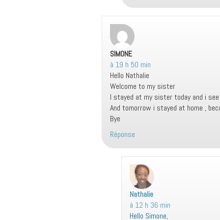
SIMONE
dit :
à 19 h 50 min
Hello Nathalie
Welcome to my sister
I stayed at my sister today and i see 
And tomorrow i stayed at home , bec
Bye
Réponse
Nathalie
d
à 12 h 36 min
i
Hello Simone,
t