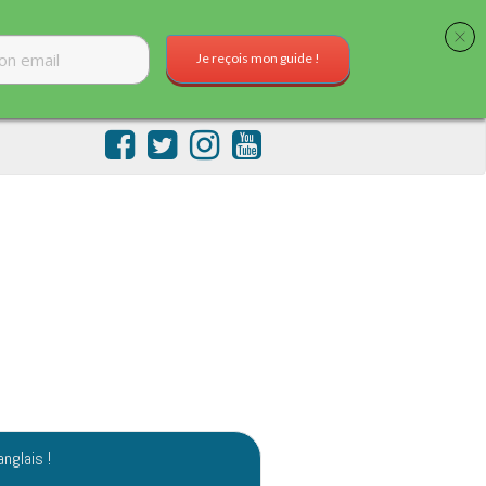
Je reçois mon guide !
anglais !