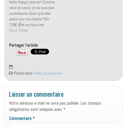
Hello Happy Learner! Comme
Alors ce rêve 💤 était
vous le savez, je ne suis pas
complètement fou ! J'étais
youtubeuse (bien que très
allongée sur mon lit, et je…
active sur ma chaîne YOU
TUBE ✌et sur tous les
réseaux d'ailleurs) mais bien
Dans "Vidéo"
spécialisée dans la
formation professionnelle
Partager l'article
pour faire décoller votre vie
grâce à l'anglais 🎯 C'est
pour cela qu'aujourd'hui, je
vous fais…
Publié dans
Vidéo
,
Vocabulaire
Laisser un commentaire
Votre adresse e-mail ne sera pas publiée.
Les champs
obligatoires sont indiqués avec
*
Commentaire
*