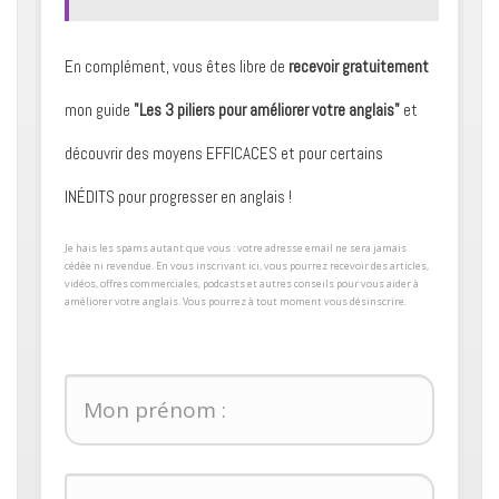
En complément, vous êtes libre de
recevoir gratuitement
mon guide
"Les 3 piliers pour améliorer votre anglais"
et
découvrir des moyens ​EFFICACES et pour certains ​
INÉDITS pour progresser en anglais !
​Je hais les spams autant que vous : votre adresse email ne sera jamais
cédée ni revendue. En vous inscrivant ici, vous pourrez recevoir des articles,
vidéos, offres commerciales, podcasts et autres conseils pour ​vous aider à
améliorer votre anglais. Vous pourrez à tout moment vous désinscrire.