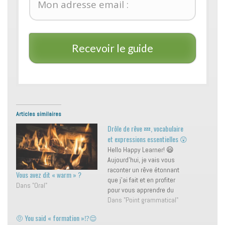
Recevoir le guide
Articles similaires
Drôle de rêve 💤, vocabulaire
et expressions essentielles 😲
Hello Happy Learner! 😃
Aujourd'hui, je vais vous
raconter un rêve étonnant
Vous avez dit « warm » ?
que j'ai fait et en profiter
Dans "Oral"
pour vous apprendre du
vocabulaire et une
Dans "Point grammatical"
expression. Mais avant ça,
🤨 You said « formation »⁉️😌
pensez à vous abonner ! 🚀