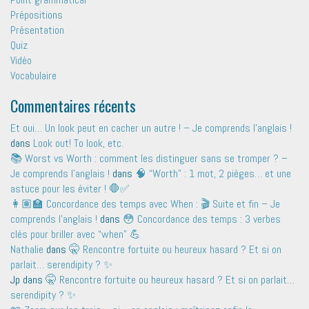
Prépositions
Présentation
Quiz
Vidéo
Vocabulaire
Commentaires récents
Et oui… Un look peut en cacher un autre ! – Je comprends l'anglais !
dans
Look out! To look, etc.
📚 Worst vs Worth : comment les distinguer sans se tromper ? –
Je comprends l'anglais !
dans
🧠 “Worth” : 1 mot, 2 pièges… et une
astuce pour les éviter ! 🛑✅
👩🏽‍🏫 Concordance des temps avec When : 🎬 Suite et fin – Je
comprends l'anglais !
dans
😳 Concordance des temps : 3 verbes
clés pour briller avec “when” 💪
Nathalie
dans
🤫 Rencontre fortuite ou heureux hasard ? Et si on
parlait… serendipity ? ✨
Jp
dans
🤫 Rencontre fortuite ou heureux hasard ? Et si on parlait…
serendipity ? ✨