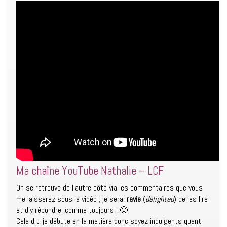
Ma chaîne YouTube Nathalie – LCF
On se retrouve de l’autre côté via les commentaires que vous
me laisserez sous la vidéo ; je serai
ravie
(
delighted
) de les lire
et d’y répondre, comme toujours ! 🙂
Cela dit, je débute en la matière donc soyez indulgents quant