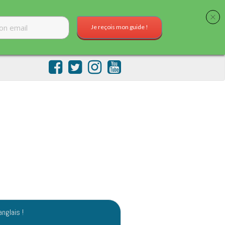
Je reçois mon guide !
anglais !