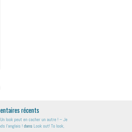
ntaires récents
Un look peut en cacher un autre ! – Je
s l'anglais !
dans
Look out! To look,