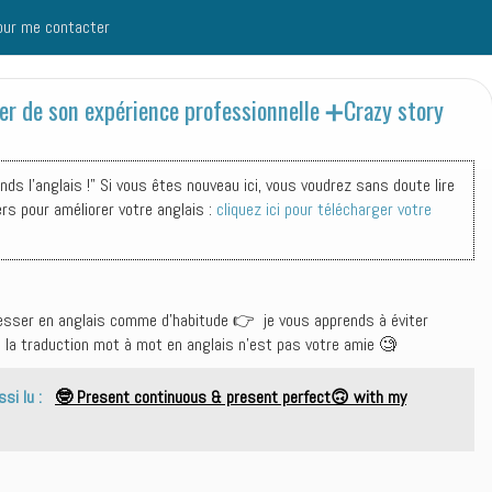
our me contacter
 de son expérience professionnelle ➕Crazy story
s l'anglais !" Si vous êtes nouveau ici, vous voudrez sans doute lire
ers pour améliorer votre anglais :
cliquez ici pour télécharger votre
gresser en anglais comme d’habitude 👉 je vous apprends à éviter
e la traduction mot à mot en anglais n’est pas votre amie 🧐
ssi lu :
🤓 Present continuous & present perfect🙃 with my