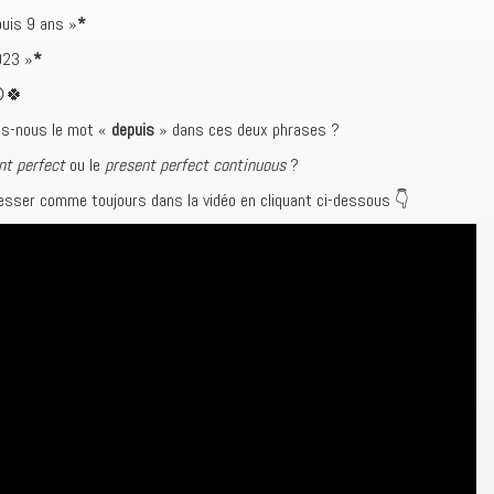
puis 9 ans »
*
023 »
*
🍀
ns-nous le mot «
depuis
» dans ces deux phrases ?
nt perfect
ou le
present perfect continuous
?
resser comme toujours dans la vidéo en cliquant ci-dessous 👇