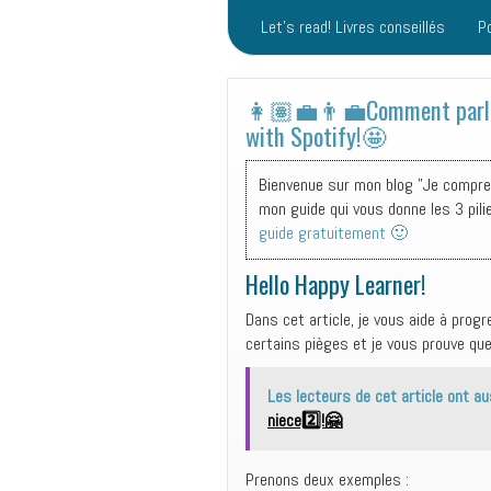
Let’s read! Livres conseillés
P
👩🏽‍💼👨‍💼Comment parler
with Spotify!🤩
Bienvenue sur mon blog "Je comprend
mon guide qui vous donne les 3 pili
guide gratuitement 🙂
Hello Happy Learner!
Dans cet article, je vous aide à pro
certains pièges et je vous prouve qu
Les lecteurs de cet article ont au
niece2️⃣!🤗
Prenons deux exemples :