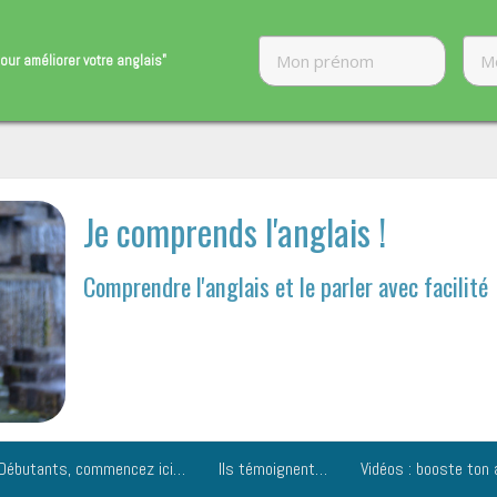
our améliorer ​votre anglais"
Je comprends l'anglais !
Comprendre l'anglais et le parler avec facilité
Débutants, commencez ici…
Ils témoignent…
Vidéos : booste ton 