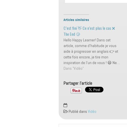
Articles similaires
C’est fini 👋 Ce n’est plus le cas ❌
The End 🥲
Hello Happy Learner! Dans cet
article, comme d'habitude je vous
aide à progresser en anglais 👉 et
cette fois encore, je tire mon
inspiration de l’un de vous ! 😃 Ne…
plus Je vous enseigne à parler de ce
Dans "Vidéo"
qui n’est plus… Cela peut paraître
vague comme ça 🧐 mais…
Partager l'article
Publié dans
Vidéo