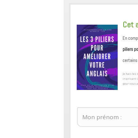
​Cet 
En compl
piliers p
certains
​Je hais le
inscrivant 
pour ​vous 