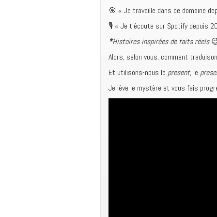
🎯 « Je travaille dans ce domaine de
🎙 « Je t’écoute sur Spotify depuis 2
*
Histoires inspirées de faits réels

Alors, selon vous, comment traduiso
Et utilisons-nous le
present
, le
prese
Je lève le mystère et vous fais prog