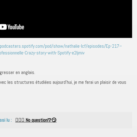
podcasters.spotify.com/pod/show/nathalie-lcf/episodes/Ep-217–
fessionnelle-Crazy-story-with-Spotify-e2ljmiv
ogresser en anglais.
c les structures étudiées aujourd’hui, je me ferai un plaisir de vous
ssi lu :
🤷🏽‍♀️ No question!❔😏