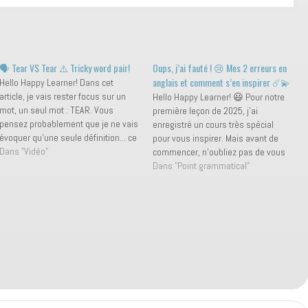
🗣️ Tear VS Tear ⚠️ Tricky word pair!
Oups, j’ai fauté ! 😢 Mes 2 erreurs en
anglais et comment s’en inspirer ☄️💫
Hello Happy Learner! Dans cet
article, je vais rester focus sur un
Hello Happy Learner! 😃 Pour notre
mot, un seul mot : TEAR. Vous
première leçon de 2025, j'ai
pensez probablement que je ne vais
enregistré un cours très spécial
évoquer qu'une seule définition... ce
pour vous inspirer. Mais avant de
qui serait logique n'est-ce pas ? 🤨
Dans "Vidéo"
commencer, n'oubliez pas de vous
Et bien, non pas en anglais 😉 Un
abonner si ce n'est pas déjà fait. 🌟
Dans "Point grammatical"
seul mot, mais deux prononciations,
Aujourd'hui, je vais vous parler des
…
erreurs que l'on peut faire lorsque
l'on apprend ou…