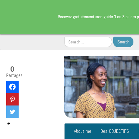
​Recevez gratuitement
mon guide "Les 3 piliers p
0
Partages
About me
Des OBJECTIFS