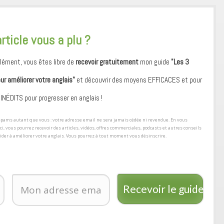
article vous a plu ?
ément, vous êtes libre de
recevoir gratuitement
mon guide
"Les 3
our améliorer votre anglais"
et découvrir des moyens ​EFFICACES et pour
 ​INÉDITS pour progresser en anglais !
s spams autant que vous : votre adresse email ne sera jamais cédée ni revendue. En vous
ici, vous pourrez recevoir des articles, vidéos, offres commerciales, podcasts et autres conseils
aider à améliorer votre anglais. Vous pourrez à tout moment vous désinscrire.
Recevoir le guide