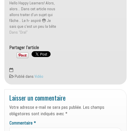
Hello Happy Learners! Alors,
cela ne soit trop lourd, je ne
une véritable réussite ! 🌟
alors... Dans cet article nous
le traite pas…
Hubert nous a rejoints avec
allons traiter d’un sujet qui
un besoin urgent d’améliorer
fâche... Le h- aspiré 😳 Je
son anglais pour…
sais que c’est un peu la bête
noire de beaucoup d’entre
Dans "Oral"
vous et je vais essayer de
vous réconcilier avec lui ☺️
Partager l'article
(Pari gagné en ce qui
concerne Stéphanie !…
Publié dans
Vidéo
Laisser un commentaire
Votre adresse e-mail ne sera pas publiée.
Les champs
obligatoires sont indiqués avec
*
Commentaire
*