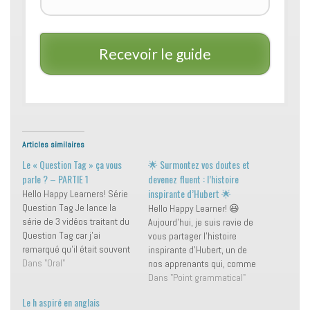
Recevoir le guide
Articles similaires
Le « Question Tag » ça vous
🌟 Surmontez vos doutes et
parle ? – PARTIE 1
devenez fluent : l’histoire
inspirante d’Hubert 🌟
Hello Happy Learners! Série
Question Tag Je lance la
Hello Happy Learner! 😃
série de 3 vidéos traitant du
Aujourd’hui, je suis ravie de
Question Tag car j'ai
vous partager l’histoire
remarqué qu'il était souvent
inspirante d’Hubert, un de
un frein pour vous, dans la
Dans "Oral"
nos apprenants qui, comme
compréhension de l'oral.
beaucoup, avait des doutes
Dans "Point grammatical"
Pour vous permettre
avant de se lancer. Et
Le h aspiré en anglais
d'aborder le sujet sans que
pourtant, son parcours est