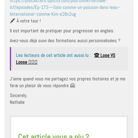
https://podcasters.spotify.com/pod/show/nathalie-
lcf/episodes/Ep-173—Sois-comme-un-poisson-dans-leau–
linternational–comme-Kim-e28n2ug
🖋 À votre tour !
Il est important de pratiquer pour progresser en anglais.
Avez-vous déjà suivi des formations aussi personnalisées ?
Les lecteurs de cet article ont aussi lu :
🙊 Lose VS
Loose 🤸🏾‍♀️
J’aime quand vous me partagez vos propres histoires et je me
ferai un plaisir de vous répondre 🤗
Sincerely,
Nathalie
​Cet article vous a plu ?