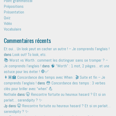
Point grammatical
Prépositions
Présentation
Quiz
Vidéo
Vocabulaire
Commentaires récents
Et oui… Un look peut en cacher un autre ! – Je comprends l'anglais !
dans
Look out! To look, etc.
📚 Worst vs Worth : comment les distinguer sans se tromper ? –
Je comprends l'anglais !
dans
🧠 “Worth” : 1 mot, 2 pièges… et une
astuce pour les éviter ! 🛑✅
👩🏽‍🏫 Concordance des temps avec When : 🎬 Suite et fin – Je
comprends l'anglais !
dans
😳 Concordance des temps : 3 verbes
clés pour briller avec “when” 💪
Nathalie
dans
🤫 Rencontre fortuite ou heureux hasard ? Et si on
parlait… serendipity ? ✨
Jp
dans
🤫 Rencontre fortuite ou heureux hasard ? Et si on parlait…
serendipity ? ✨