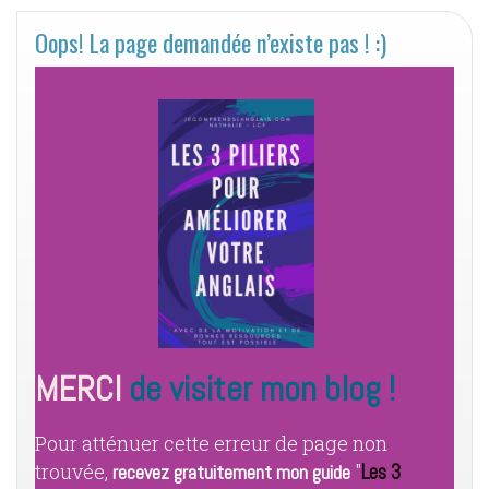
Oops! La page demandée n’existe pas ! :)
MERCI
​​de visiter mon blog !
​Pour atténuer cette erreur ​de page non
trouvée,
​ "
Les 3
recevez gratuitement mon guide