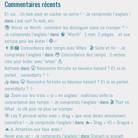
Commentaires récents
Et oui… Un look peut en cacher un autre ! – Je comprends l'anglais !
dans
Look out! To look, etc.
📚 Worst vs Worth : comment les distinguer sans se tromper ? –
Je comprends l'anglais !
dans
🧠 “Worth” : 1 mot, 2 pièges… et une
astuce pour les éviter ! 🛑✅
👩🏽‍🏫 Concordance des temps avec When : 🎬 Suite et fin – Je
comprends l'anglais !
dans
😳 Concordance des temps : 3 verbes
clés pour briller avec “when” 💪
Nathalie
dans
🤫 Rencontre fortuite ou heureux hasard ? Et si on
parlait… serendipity ? ✨
Jp
dans
🤫 Rencontre fortuite ou heureux hasard ? Et si on parlait…
serendipity ? ✨
📖 Zoom sur les trois « si » en anglais : maîtrisez enfin la
concordance des temps – Je comprends l'anglais !
dans
🎬 That vs.
What : la clé pour ne plus se tromper
🎯 Les 5 phrasal verbs avec « drag » que vous devez absolument
connaître ! – Je comprends l'anglais !
dans
🔥« Drag » VS « Drague »
🔥⚠️ Attention aux faux amis !
Never give up! – Je comprends l'anglais !
dans
Enough is enough