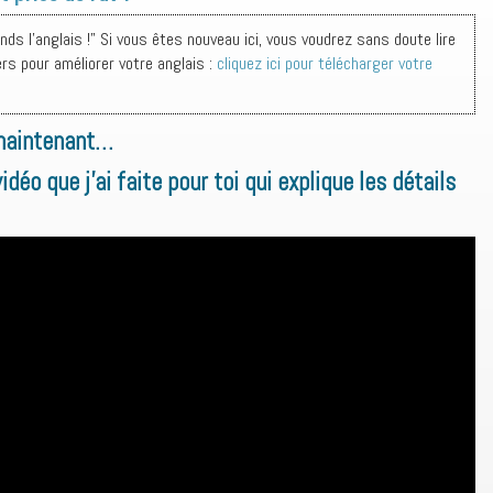
s l'anglais !" Si vous êtes nouveau ici, vous voudrez sans doute lire
ers pour améliorer votre anglais :
cliquez ici pour télécharger votre
 maintenant…
déo que j’ai faite pour toi qui explique les détails