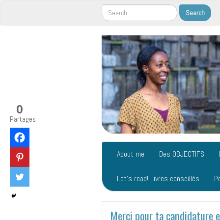
0
Partages
About me
Des OBJECTIFS
Let’s read! Livres conseillés
P
Merci pour ta candidature et