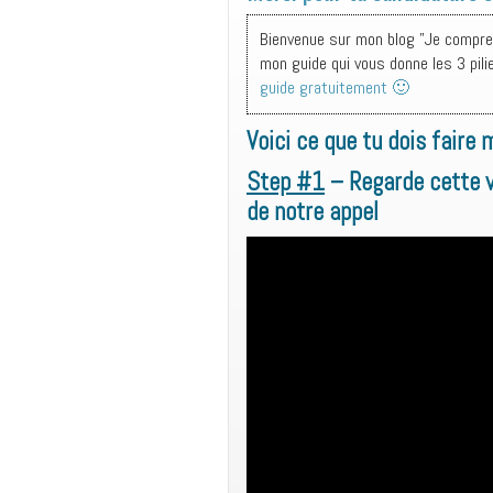
Bienvenue sur mon blog "Je comprend
mon guide qui vous donne les 3 pili
guide gratuitement 🙂
Voici ce que tu dois faire
Step #1
– Regarde cette vi
de notre appel