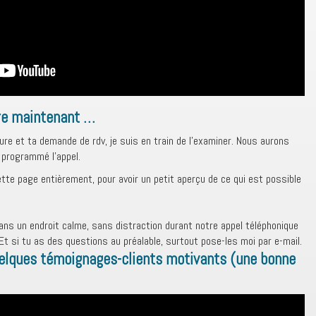
dre maintenant …
ure et ta demande de rdv, je suis en train de l’examiner. Nous aurons
 programmé l’appel.
ette page entièrement, pour avoir un petit aperçu de ce qui est possible
ans un endroit calme, sans distraction durant notre appel téléphonique
 Et si tu as des questions au préalable, surtout pose-les moi par e-mail.
elques témoignages-clients motivants (une bonne