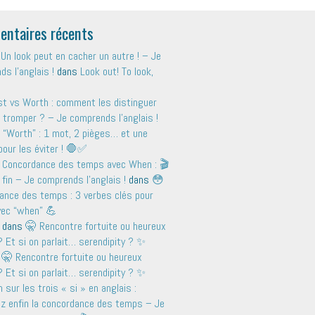
ntaires récents
Un look peut en cacher un autre ! – Je
s l'anglais !
dans
Look out! To look,
t vs Worth : comment les distinguer
 tromper ? – Je comprends l'anglais !
 “Worth” : 1 mot, 2 pièges… et une
pour les éviter ! 🛑✅
 Concordance des temps avec When : 🎬
 fin – Je comprends l'anglais !
dans
😳
ance des temps : 3 verbes clés pour
avec “when” 💪
dans
🤫 Rencontre fortuite ou heureux
 Et si on parlait… serendipity ? ✨
s
🤫 Rencontre fortuite ou heureux
 Et si on parlait… serendipity ? ✨
sur les trois « si » en anglais :
ez enfin la concordance des temps – Je