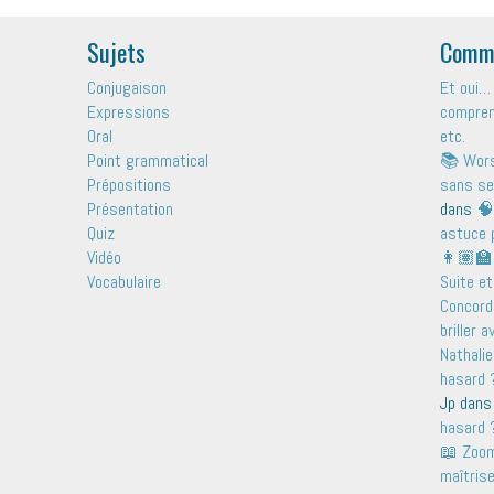
Sujets
Comme
Conjugaison
Et oui… 
Expressions
comprend
Oral
etc.
Point grammatical
📚 Wors
Prépositions
sans se
Présentation
dans
🧠
Quiz
astuce 
Vidéo
👩🏽‍🏫
Vocabulaire
Suite et
Concord
briller 
Nathalie
hasard ?
Jp
dan
hasard ?
📖 Zoom 
maîtris