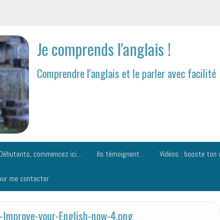
Je comprends l'anglais !
Comprendre l'anglais et le parler avec facilité
Débutants, commencez ici…
Ils témoignent…
Vidéos : booste ton 
our me contacter
g-Improve-your-English-now-4.png