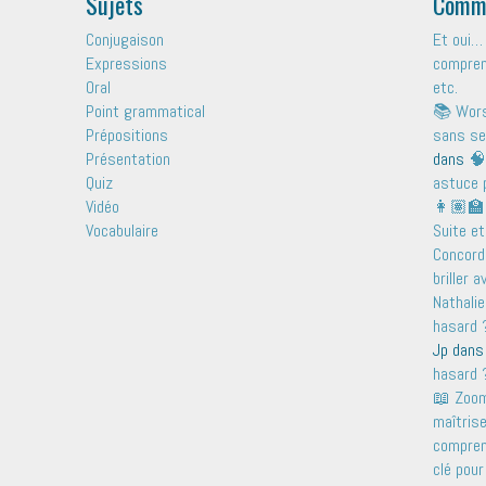
Sujets
Comme
Conjugaison
Et oui… 
Expressions
comprend
Oral
etc.
Point grammatical
📚 Wors
Prépositions
sans se
Présentation
dans
🧠
Quiz
astuce 
Vidéo
👩🏽‍🏫
Vocabulaire
Suite et
Concord
briller 
Nathalie
hasard ?
Jp
dan
hasard ?
📖 Zoom 
maîtris
comprend
clé pour