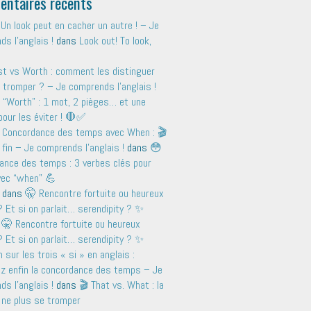
ntaires récents
Un look peut en cacher un autre ! – Je
s l'anglais !
dans
Look out! To look,
t vs Worth : comment les distinguer
 tromper ? – Je comprends l'anglais !
 “Worth” : 1 mot, 2 pièges… et une
pour les éviter ! 🛑✅
 Concordance des temps avec When : 🎬
 fin – Je comprends l'anglais !
dans
😳
ance des temps : 3 verbes clés pour
avec “when” 💪
dans
🤫 Rencontre fortuite ou heureux
 Et si on parlait… serendipity ? ✨
s
🤫 Rencontre fortuite ou heureux
 Et si on parlait… serendipity ? ✨
sur les trois « si » en anglais :
ez enfin la concordance des temps – Je
s l'anglais !
dans
🎬 That vs. What : la
 ne plus se tromper