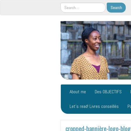
About me
Des OBJECTIFS
Let’s read! Livres conseillés
P
cropped-bannière-logo-blo