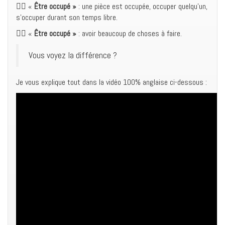
👉🏻 «
Être occupé »
: une pièce est occupée, occuper quelqu’un,
s’occuper durant son temps libre.
👉🏻 «
Être occupé »
: avoir beaucoup de choses à faire.
Vous voyez la différence ?
Je vous explique tout dans la vidéo 100% anglaise ci-dessous :