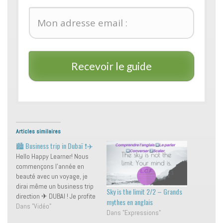
Recevoir le guide
Articles similaires
🏙️ Business trip in Dubaï ❗️✈️
Hello Happy Learner! Nous
commençons l'année en
beauté avec un voyage, je
dirai même un business trip
Sky is the limit 2/2 – Grands
direction ✈ DUBAI ! Je profite
mythes en anglais
de son coucher de soleil 🌞
Dans "Vidéo"
Dans "Expressions"
pour vous raconter ce qu'il