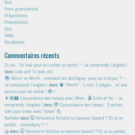
Oral
Point grammatical
Prépositions
Présentation
Quiz
Vidéo
Vocabulaire
Commentaires récents
Et oui… Un look peut en cacher un autre ! – Je comprends l'anglais !
dans
Look out! To look, etc.
📚 Worst vs Worth : comment les distinguer sans se tromper ? –
Je comprends l'anglais !
dans
🧠 “Worth” : 1 mot, 2 pièges… et une
astuce pour les éviter ! 🛑✅
👩🏽‍🏫 Concordance des temps avec When : 🎬 Suite et fin – Je
comprends l'anglais !
dans
😳 Concordance des temps : 3 verbes
clés pour briller avec “when” 💪
Nathalie
dans
🤫 Rencontre fortuite ou heureux hasard ? Et si on
parlait… serendipity ? ✨
Jp
dans
🤫 Rencontre fortuite ou heureux hasard ? Et si on parlait…