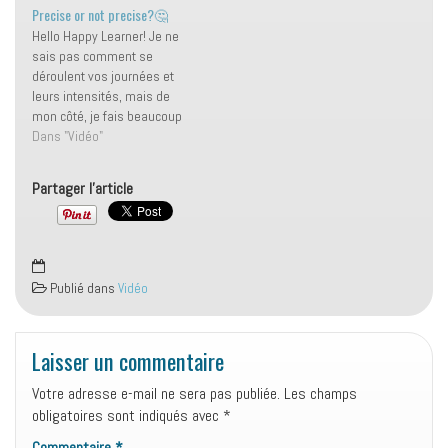
m'est arrivé dans l'avion et
Precise or not precise?🤔
vous fais également
Hello Happy Learner! Je ne
progresser en anglais sur 3️⃣
sais pas comment se
sujets : ✔ les…
déroulent vos journées et
leurs intensités, mais de
mon côté, je fais beaucoup
de choses en même temps
Dans "Vidéo"
😳 Hier, juste pour exemple,
j'étais en ligne 📱 lorsque je
Partager l'article
reçois un message d'un
membre de ma ✨ DREAM
TEAM ✨ Une…
Publié dans
Vidéo
Laisser un commentaire
Votre adresse e-mail ne sera pas publiée.
Les champs
obligatoires sont indiqués avec
*
Commentaire
*