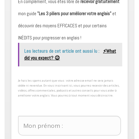
En complément, vous êtes libre de
recevoir gratuitement
mon guide
"Les 3 piliers pour améliorer votre anglais"
et
découvrir des moyens ​EFFICACES et pour certains ​
INÉDITS pour progresser en anglais !
Les lecteurs de cet article ont aussi lu :
⚡️What
did you expect? 😉
​Je hais les spams autant que vous : votre adresse email ne sera jamais
cédée ni revendue. En vous inscrivant ici, vous pourrez recevoir des articles,
vidéos, offres commerciales, podcasts et autres conseils pour ​vous aider à
améliorer votre anglais. Vous pourrez à tout moment vous désinscrire.