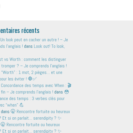
ntaires récents
Un look peut en cacher un autre ! – Je
s l'anglais !
dans
Look out! To look,
t vs Worth : comment les distinguer
 tromper ? – Je comprends l'anglais !
 “Worth” : 1 mot, 2 pièges… et une
pour les éviter ! 🛑✅
 Concordance des temps avec When : 🎬
 fin – Je comprends l'anglais !
dans
😳
ance des temps : 3 verbes clés pour
avec “when” 💪
dans
🤫 Rencontre fortuite ou heureux
 Et si on parlait… serendipity ? ✨
s
🤫 Rencontre fortuite ou heureux
 Et si on parlait… serendipity ? ✨