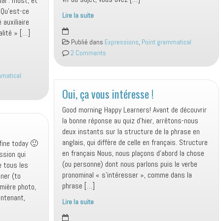
al : must, et
. Qu’est-ce
Lire la suite
auxiliaire
Help,
lité » […]
I
Publié dans
Expressions
,
Point grammatical
need
2 Comments
some
help…
mmatical
Oui, ça vous intéresse !
Good morning Happy Learners! Avant de découvrir
la bonne réponse au quiz d’hier, arrêtons-nous
deux instants sur la structure de la phrase en
anglais, qui diffère de celle en français. Structure
 fine today 🙂
en français Nous, nous plaçons d’abord la chose
ssion qui
(ou personne) dont nous parlons puis le verbe
e tous les
pronominal « s’intéresser », comme dans la
iner (to
phrase […]
mière photo,
intenant,
Lire la suite
Oui,