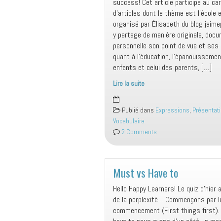
success! Cet article participe au ca
d’articles dont le thème est l’école e
organisé par Élisabeth du blog jaimep
y partage de manière originale, doc
personnelle son point de vue et ses
quant à l’éducation, l’épanouisseme
enfants et celui des parents, […]
Lire la suite
SUCCESS
–
Publié dans
Expressions
,
Présentat
School
Vocabulaire
and
2 Comments
success
Must vs Have to
Hello Happy Learners! Le quiz d’hier 
de la perplexité… Commençons par l
commencement (First things first).