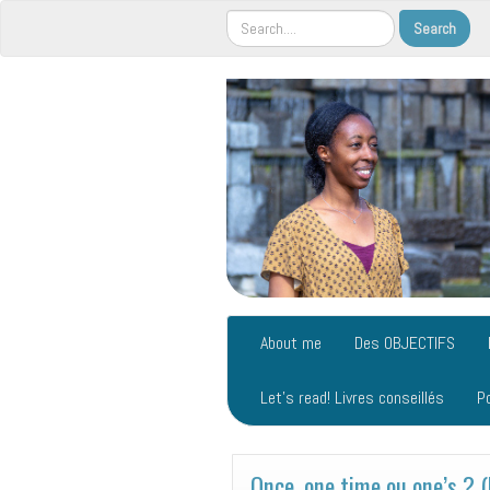
About me
Des OBJECTIFS
Let’s read! Livres conseillés
P
Once, one time ou one’s ? (