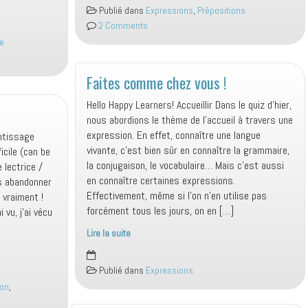
ça
Publié dans
Expressions
,
Prépositions
vous
2 Comments
intéresse
re
!
Faites comme chez vous !
Hello Happy Learners! Accueillir Dans le quiz d’hier,
nous abordions le thème de l’accueil à travers une
expression. En effet, connaître une langue
entissage
vivante, c’est bien sûr en connaître la grammaire,
icile (can be
la conjugaison, le vocabulaire… Mais c’est aussi
 lectrice /
en connaître certaines expressions.
is abandonner
Effectivement, même si l’on n’en utilise pas
 vraiment !
forcément tous les jours, on en […]
i vu, j’ai vécu
Lire la suite
Faites
comme
Publié dans
Expressions
chez
ion
,
vous
!