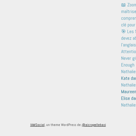
📖 Zoom 
maîtris
comprend
clé pour
🎯 Les 
devez a
l'anglais
Attentio
Never gi
Enough 
Nathalie
Kate
da
Nathalie
Mauree
Elise
da
Nathalie
IAMSocial
, un theme WordPress de
@aicragellebasi