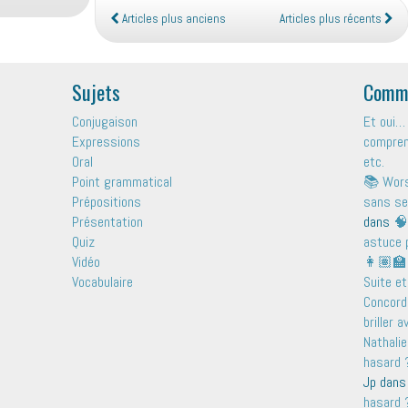
Articles plus anciens
Articles plus récents
Sujets
Comme
Conjugaison
Et oui… 
Expressions
comprend
Oral
etc.
Point grammatical
📚 Wors
Prépositions
sans se
Présentation
dans
🧠
Quiz
astuce 
Vidéo
👩🏽‍🏫
Vocabulaire
Suite et
Concord
briller 
Nathalie
hasard ?
Jp
dan
hasard ?