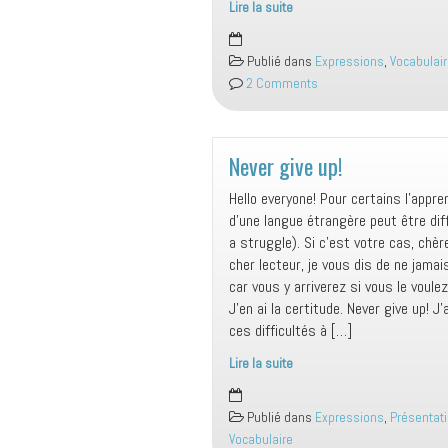
Lire la suite
Take
your
Publié dans
Expressions
,
Vocabulai
time…
2 Comments
Never give up!
Hello everyone! Pour certains l’appr
d’une langue étrangère peut être diff
a struggle). Si c’est votre cas, chère
cher lecteur, je vous dis de ne jama
car vous y arriverez si vous le voulez
J’en ai la certitude. Never give up! J’a
ces difficultés à […]
Lire la suite
Never
give
Publié dans
Expressions
,
Présentat
up!
Vocabulaire