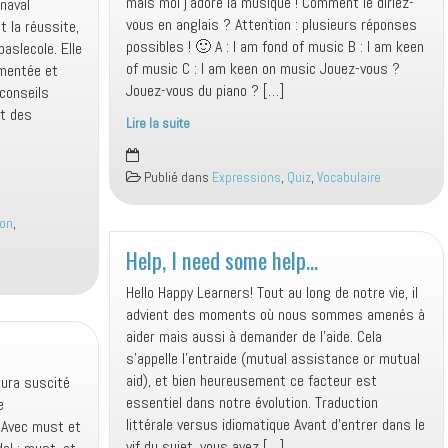
mais moi j’adore la musique ! Comment le diriez-
rnaval
vous en anglais ? Attention : plusieurs réponses
t la réussite,
possibles ! 🙂 A : I am fond of music B : I am keen
aslecole. Elle
of music C : I am keen on music Jouez-vous ?
umentée et
Jouez-vous du piano ? […]
 conseils
nt des
Lire la suite
J’adooore…
J’adore
Publié dans
Expressions
,
Quiz
,
Vocabulaire
la
musique
ion
,
Help, I need some help…
Hello Happy Learners! Tout au long de notre vie, il
advient des moments où nous sommes amenés à
aider mais aussi à demander de l’aide. Cela
s’appelle l’entraide (mutual assistance or mutual
aid), et bien heureusement ce facteur est
aura suscité
essentiel dans notre évolution. Traduction
e
littérale versus idiomatique Avant d’entrer dans le
 Avec must et
vif du sujet, vous avez […]