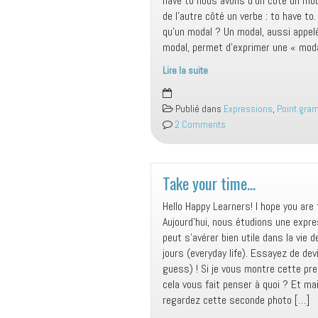
have to nous avons d’un côté un mod
de l’autre côté un verbe : to have to
qu’un modal ? Un modal, aussi appelé 
modal, permet d’exprimer une « moda
Lire la suite
Must
vs
Publié dans
Expressions
,
Point gra
Have
2 Comments
to
Take your time…
Hello Happy Learners! I hope you are
Aujourd’hui, nous étudions une expre
peut s’avérer bien utile dans la vie d
jours (everyday life). Essayez de dev
guess) ! Si je vous montre cette pre
cela vous fait penser à quoi ? Et ma
regardez cette seconde photo […]