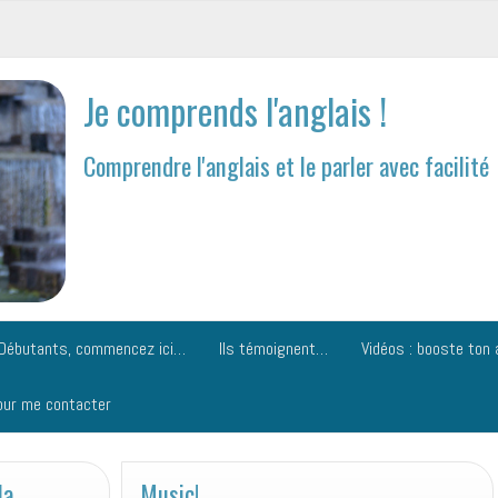
Je comprends l'anglais !
Comprendre l'anglais et le parler avec facilité
Débutants, commencez ici…
Ils témoignent…
Vidéos : booste ton 
our me contacter
la
Music!