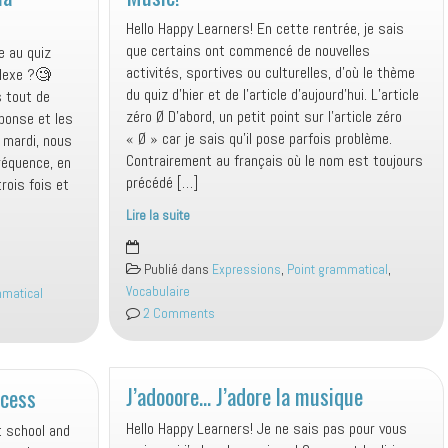
Hello Happy Learners! En cette rentrée, je sais
que certains ont commencé de nouvelles
e au quiz
activités, sportives ou culturelles, d’où le thème
lexe ?🧐
du quiz d’hier et de l’article d’aujourd’hui. L’article
 tout de
zéro Ø D’abord, un petit point sur l’article zéro
ponse et les
« Ø » car je sais qu’il pose parfois problème.
t mardi, nous
Contrairement au français où le nom est toujours
réquence, en
précédé […]
ois fois et
Lire la suite
Music!
Publié dans
Expressions
,
Point grammatical
,
Vocabulaire
mmatical
2 Comments
J’adooore… J’adore la musique
cess
Hello Happy Learners! Je ne sais pas pour vous
t school and