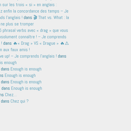
sur les trois « si » en anglais :
ez enfin la concordance des temps – Je
s l'anglais !
dans
🎬 That vs. What : la
 ne plus se tromper
5 phrasal verbs avec « drag » que vous
bsolument connaître ! – Je comprends
 !
dans
🔥« Drag » VS « Drague » 🔥⚠️
n aux faux amis !
ve up! – Je comprends l'anglais !
dans
is enough
dans
Enough is enough
ns
Enough is enough
dans
Enough is enough
n
dans
Enough is enough
ns
Chez…
dans
Chez qui ?