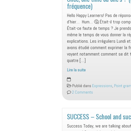
fréquence)
Hello Happy Learners! Pas de répons
d’hier… Hum… 🤔 Était-il trop comp
Était-ce faute de temps ? Je prends
même le temps de vous donner la ré
explications. Les irréguliers Lundi e
avons étudié comment exprimer la f
voyant notamment comment se dit tr
quatre […]
Lire la suite
Once,
one
Publié dans
Expressions
,
Point gra
time
2 Comments
ou
one’s
?
(la
SUCCESS – School and suc
fréquence)
Success Today, we are talking abou