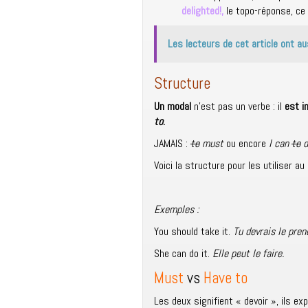
delighted!
,
le topo-réponse, ce 
Les lecteurs de cet article ont au
Structure
Un modal
n’est pas un verbe : il
est i
to
.
JAMAIS :
to
must
ou encore
I can
to
d
Voici la structure pour les utiliser a
Exemples :
You should take it.
Tu devrais le pren
She can do it.
Elle peut le faire.
Must
vs
Have to
Les deux signifient « devoir », ils ex