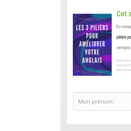
​Cet 
En compl
piliers p
certains
​Je hais le
inscrivant 
pour ​vous 