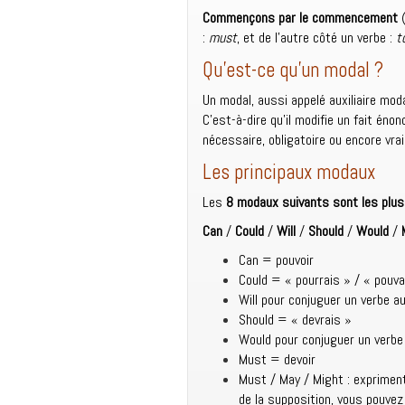
Commençons par le commencement
:
must
, et de l’autre côté un verbe :
t
Qu’est-ce qu’un modal ?
Un modal, aussi appelé auxiliaire mod
C’est-à-dire qu’il modifie un fait én
nécessaire, obligatoire ou encore vra
Les principaux modaux
Les
8 modaux suivants sont les plus
Can
/
Could
/
Will
/
Should
/
Would
/
Can = pouvoir
Could = « pourrais » / « pouva
Will pour conjuguer un verbe a
Should = « devrais »
Would pour conjuguer un verbe 
Must = devoir
Must / May / Might : exprimen
de la supposition, vous pouvez 