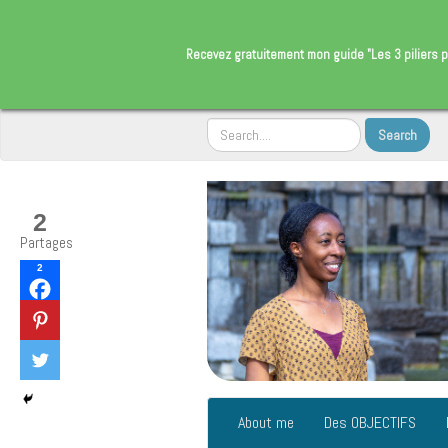
​Recevez gratuitement
mon guide "Les 3 piliers p
2
Partages
2
About me
Des OBJECTIFS