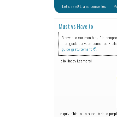
Let’s read! Livres conseillés
P
Must vs Have to
Bienvenue sur mon blog "Je comprend
mon guide qui vous donne les 3 pili
guide gratuitement 🙂
Hello Happy Learners!
Le quiz d’hier aura suscité de la perp