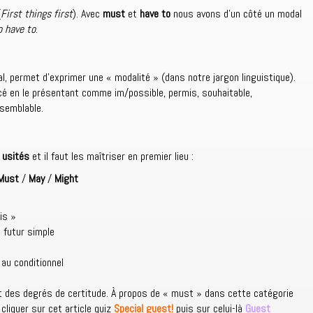
(
First things first
). Avec
must
et
have to
nous avons d’un côté un modal
o have to
.
al, permet d’exprimer une « modalité » (dans notre jargon linguistique).
oncé en le présentant comme im/possible, permis, souhaitable,
isemblable.
 usités
et il faut les maîtriser en premier lieu :
Must
/
May
/
Might
is »
u futur simple
au conditionnel
t des degrés de certitude. À propos de « must » dans cette catégorie
cliquer sur cet article quiz
Special guest!
puis sur celui-là
Guest