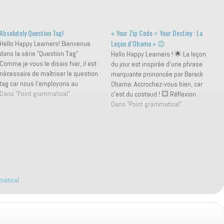
Absolutely Question Tag!
« Your Zip Code ≠ Your Destiny : La
Leçon d’Obama » 😊
Hello Happy Learners! Bienvenue
dans la série "Question Tag"
Hello Happy Learners ! 🌟 La leçon
Comme je vous le disais hier, il est
du jour est inspirée d'une phrase
nécessaire de maîtriser le question
marquante prononcée par Barack
tag car nous l'employons au
Obama. Accrochez-vous bien, car
quotidien en anglais. C'est un
Dans "Point grammatical"
c’est du costaud ! 💥 Réflexion
incontournable en anglais parlé.
philosophique, vocabulaire et
Dans "Point grammatical"
Mais qu'est-ce que c'est ? Une
conjugaison... Prêts ? C'est parti ! 🚀
demande de confirmation Le
Barack Obama a dit un jour : « Your
question tag correspond à notre…
zip code shouldn't determine…
matical