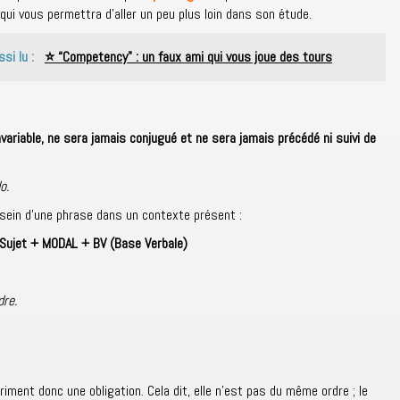
qui vous permettra d’aller un peu plus loin dans son étude.
ssi lu :
⭐ “Competency" : un faux ami qui vous joue des tours
nvariable, ne sera jamais conjugué et ne sera jamais précédé ni suivi de
o.
u sein d’une phrase dans un contexte présent :
Sujet + MODAL + BV (Base Verbale)
dre.
priment donc une obligation. Cela dit, elle n’est pas du même ordre ; le