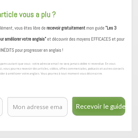
article vous a plu ?
ément, vous êtes libre de
recevoir gratuitement
mon guide
"Les 3
our améliorer votre anglais"
et découvrir des moyens ​EFFICACES et pour
 ​INÉDITS pour progresser en anglais !
s spams autant que vous : votre adresse email ne sera jamais cédée ni revendue. En vous
ici, vous pourrez recevoir des articles, vidéos, offres commerciales, podcasts et autres conseils
aider à améliorer votre anglais. Vous pourrez à tout moment vous désinscrire.
Recevoir le guide