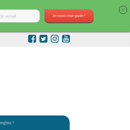
Je reçois mon guide !
anglais !