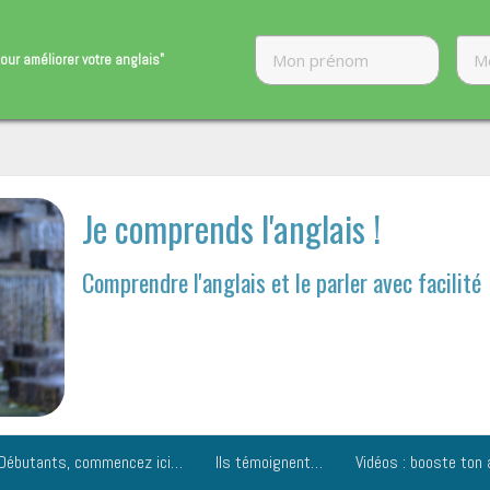
our améliorer ​votre anglais"
Je comprends l'anglais !
Comprendre l'anglais et le parler avec facilité
Débutants, commencez ici…
Ils témoignent…
Vidéos : booste ton 