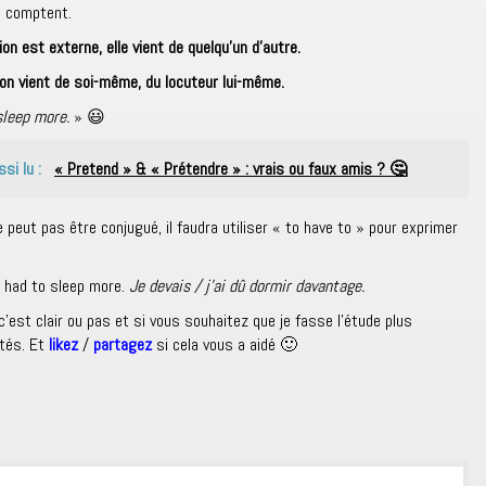
n comptent.
ion est externe, elle vient de quelqu’un d’autre.
ion vient de soi-même, du locuteur lui-même.
sleep more.
» 😃
ssi lu :
« Pretend » & « Prétendre » : vrais ou faux amis ? 🤔
 peut pas être conjugué, il faudra utiliser « to have to » pour exprimer
I had to sleep more.
Je devais / j’ai dû dormir davantage.
est clair ou pas et si vous souhaitez que je fasse l’étude plus
ités. Et
likez
/
partagez
si cela vous a aidé 🙂