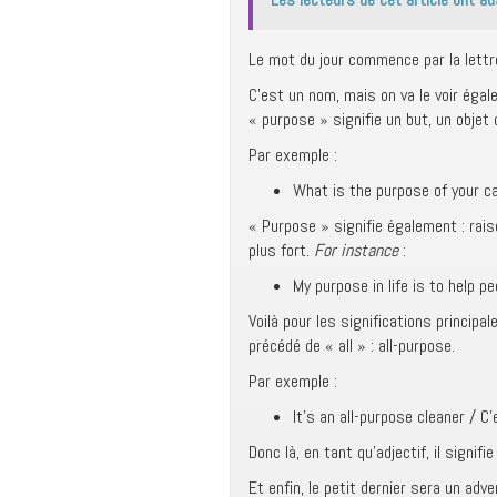
Le mot du jour commence par la lettre
C’est un nom, mais on va le voir éga
« purpose » signifie un but, un objet
Par exemple :
What is the purpose of your cal
« Purpose » signifie également : raiso
plus fort.
For instance
:
My purpose in life is to help pe
Voilà pour les significations principa
précédé de « all » : all-purpose.
Par exemple :
It’s an all-purpose cleaner / C
Donc là, en tant qu’adjectif, il signi
Et enfin, le petit dernier sera un adv