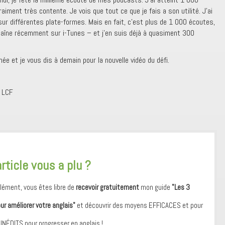
aiment très contente. Je vois que tout ce que je fais a son utilité. J’ai
ur différentes plate-formes. Mais en fait, c’est plus de 1 000 écoutes,
chaîne récemment sur i-Tunes – et j’en suis déjà à quasiment 300
ée et je vous dis à demain pour la nouvelle vidéo du défi.
, LCF
article vous a plu ?
ément, vous êtes libre de
recevoir gratuitement
mon guide
"Les 3
our améliorer votre anglais"
et découvrir des moyens ​EFFICACES et pour
 ​INÉDITS pour progresser en anglais !