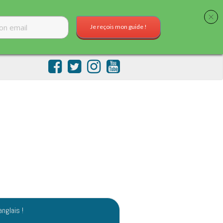
Je reçois mon guide !
anglais !