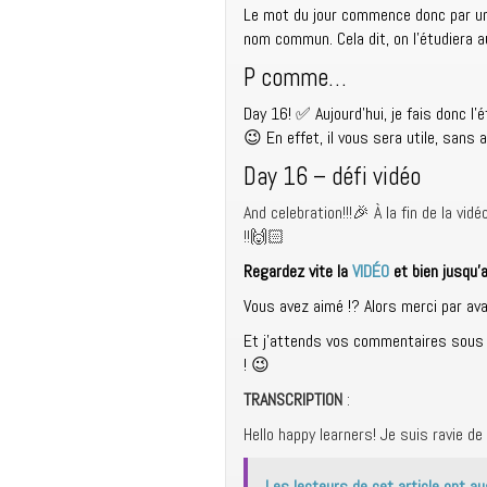
Le mot du jour commence donc par un 
nom commun. Cela dit, on l’étudiera a
P comme…
Day 16! ✅
Aujourd’hui, je fais donc l’
😉 En effet, il vous sera utile, sans 
Day 16 – défi vidéo
And celebration!!!🎉 À la fin de la v
!!🙌🏻
Regardez vite la
VIDÉO
et bien jusqu’a
Vous avez aimé !? Alors merci par a
Et j’attends vos commentaires sous la
! 😉
TRANSCRIPTION
:
Hello happy learners! Je suis ravie de
Les lecteurs de cet article ont au