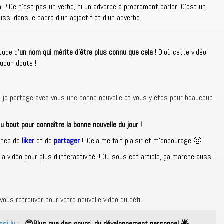
P. Ce n’est pas un verbe, ni un adverbe à proprement parler. C’est un
ussi dans le cadre d’un adjectif et d’un adverbe.
étude d’
un nom qui mérite d’être plus connu que cela !
D’où cette vidéo
aucun doute !
idéo je partage avec vous une bonne nouvelle et vous y êtes pour beaucoup
u bout pour connaître la bonne nouvelle du jour !
vance de
liker
et de
partager
!! Cela me fait plaisir et m’encourage 🙂
 vidéo pour plus d’interactivité !! Ou sous cet article, ça marche aussi
 vous retrouver pour votre nouvelle vidéo du défi.
ssi lu :
😌Plus que des cours, du développement personnel 🌟