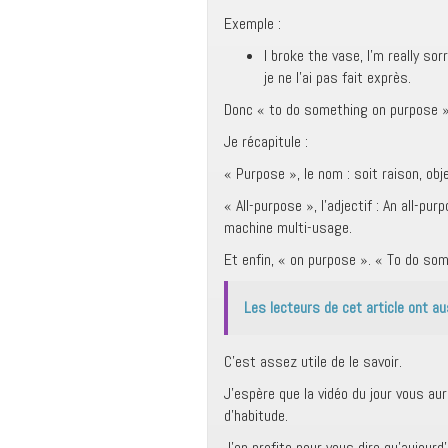
Exemple :
I broke the vase, I’m really sor
je ne l’ai pas fait exprès.
Donc « to do something on purpose »,
Je récapitule :
« Purpose », le nom : soit raison, objet
« All-purpose », l’adjectif : An all-p
machine multi-usage.
Et enfin, « on purpose ». « To do som
Les lecteurs de cet article ont au
C’est assez utile de le savoir.
J’espère que la vidéo du jour vous aur
d’habitude.
J’en profite pour vous dire qu’aujourd