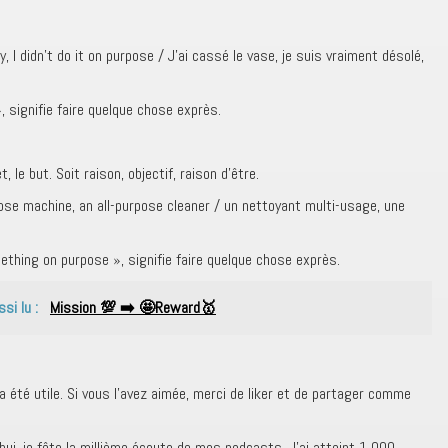
ry, I didn’t do it on purpose / J’ai cassé le vase, je suis vraiment désolé,
 signifie faire quelque chose exprès.
, le but. Soit raison, objectif, raison d’être.
urpose machine, an all-purpose cleaner / un nettoyant multi-usage, une
ething on purpose », signifie faire quelque chose exprès.
ssi lu :
Mission 💯 ➡️ 🤩Reward🥇
a été utile. Si vous l’avez aimée, merci de liker et de partager comme
’hui, je fête la millième écoute de mes podcasts. J’ai atteint 1 000