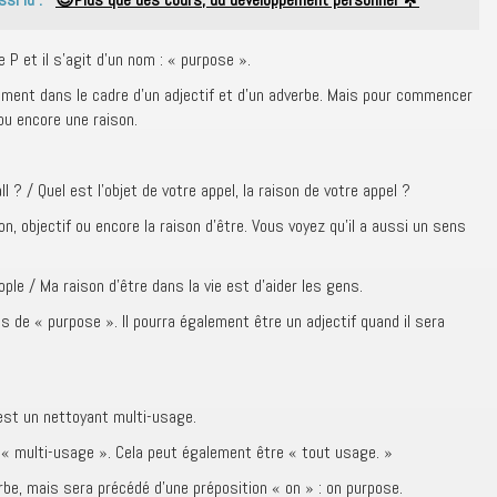
 P et il s’agit d’un nom : « purpose ».
lement dans le cadre d’un adjectif et d’un adverbe. Mais pour commencer
 ou encore une raison.
l ? / Quel est l’objet de votre appel, la raison de votre appel ?
n, objectif ou encore la raison d’être. Vous voyez qu’il a aussi un sens
ople / Ma raison d’être dans la vie est d’aider les gens.
les de « purpose ». Il pourra également être un adjectif quand il sera
’est un nettoyant multi-usage.
fie « multi-usage ». Cela peut également être « tout usage. »
erbe, mais sera précédé d’une préposition « on » : on purpose.