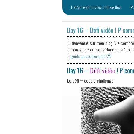
Let’s read! Livres conseillés
P
Day 16 – Défi vidéo ! P co
Bienvenue sur mon blog "Je comprend
mon guide qui vous donne les 3 pili
guide gratuitement 🙂
Day 16 –
! P co
Défi vidéo
Le défi – double challenge