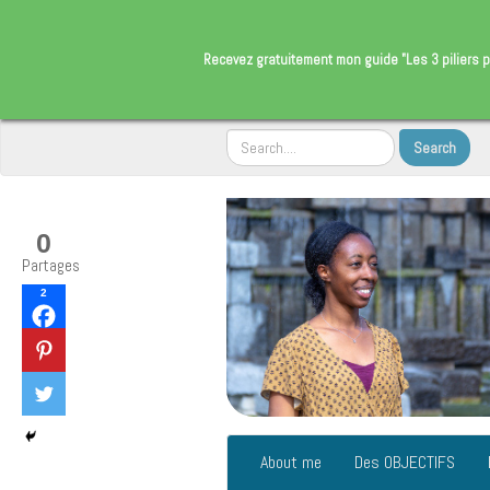
​Recevez gratuitement
mon guide "Les 3 piliers p
0
Partages
2
About me
Des OBJECTIFS