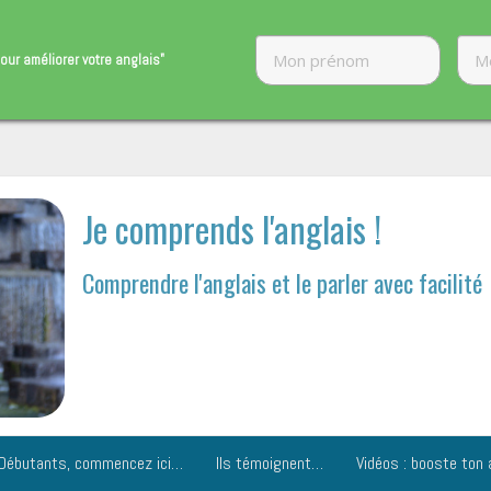
our améliorer ​votre anglais"
Je comprends l'anglais !
Comprendre l'anglais et le parler avec facilité
Débutants, commencez ici…
Ils témoignent…
Vidéos : booste ton 