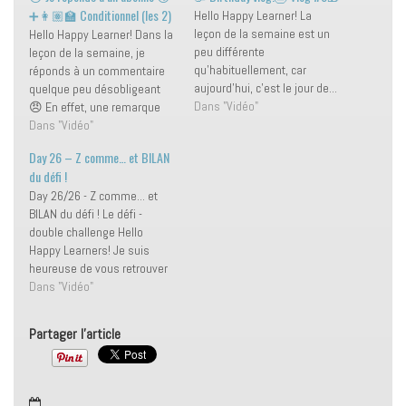
➕👩🏽‍🏫 Conditionnel (les 2)
Hello Happy Learner! La
leçon de la semaine est un
Hello Happy Learner! Dans la
peu différente
leçon de la semaine, je
qu'habituellement, car
réponds à un commentaire
aujourd'hui, c'est le jour de...
quelque peu désobligeant
Mon anniversaire 🥳 J'adore
Dans "Vidéo"
😠 En effet, une remarque
cette journée 😍 et c'est
spéciale "make-up" m'a été
Dans "Vidéo"
pour cela que je vous invite à
proposée par l'un d'entre
Day 26 – Z comme… et BILAN
la vivre avec moi à travers ce
vous 💄 Mais vous me
du défi !
vlog. Pour l'occasion, je vous
connaissez bien maintenant,
Day 26/26 - Z comme... et
propose d'étudier du…
vous savez que j'ai une
BILAN du défi ! Le défi -
baguette magique 🧙🏽‍♀️ :
double challenge Hello
Transformer le négatif…
Happy Learners! Je suis
heureuse de vous retrouver
aujourd'hui pour cette vidéo
Dans "Vidéo"
qui marque la fin du défi !
L'heure est donc au bilan...
Partager l'article
Mais avant cela, pour que
cette vidéo défi du jour…