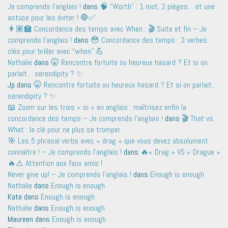
Je comprends l'anglais !
dans
🧠 “Worth” : 1 mot, 2 pièges… et une
astuce pour les éviter ! 🛑✅
👩🏽‍🏫 Concordance des temps avec When : 🎬 Suite et fin – Je
comprends l'anglais !
dans
😳 Concordance des temps : 3 verbes
clés pour briller avec “when” 💪
Nathalie
dans
🤫 Rencontre fortuite ou heureux hasard ? Et si on
parlait… serendipity ? ✨
Jp
dans
🤫 Rencontre fortuite ou heureux hasard ? Et si on parlait…
serendipity ? ✨
📖 Zoom sur les trois « si » en anglais : maîtrisez enfin la
concordance des temps – Je comprends l'anglais !
dans
🎬 That vs.
What : la clé pour ne plus se tromper
🎯 Les 5 phrasal verbs avec « drag » que vous devez absolument
connaître ! – Je comprends l'anglais !
dans
🔥« Drag » VS « Drague »
🔥⚠️ Attention aux faux amis !
Never give up! – Je comprends l'anglais !
dans
Enough is enough
Nathalie
dans
Enough is enough
Kate
dans
Enough is enough
Nathalie
dans
Enough is enough
Maureen
dans
Enough is enough