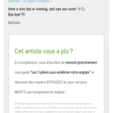
Destiny : La Leçon d’Obama »
Have a nice day or evening, and see you soon!
🌞🌜
Bye bye!
👋
Nathalie
​Cet article vous a plu ?
En complément, vous êtes libre de
recevoir gratuitement
mon guide
"Les 3 piliers pour améliorer votre anglais"
et
découvrir des moyens ​EFFICACES et pour certains ​
INÉDITS pour progresser en anglais !
​Je hais les spams autant que vous : votre adresse email ne sera jamais
cédée ni revendue. En vous inscrivant ici, vous pourrez recevoir des articles,
vidéos, offres commerciales, podcasts et autres conseils pour ​vous aider à