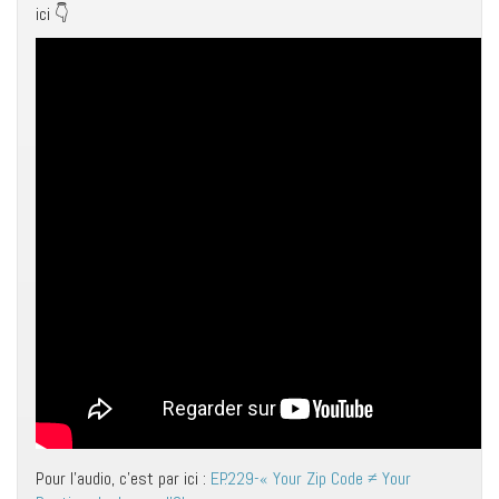
ici 👇
Pour l’audio, c’est par ici :
EP.229-« Your Zip Code ≠ Your