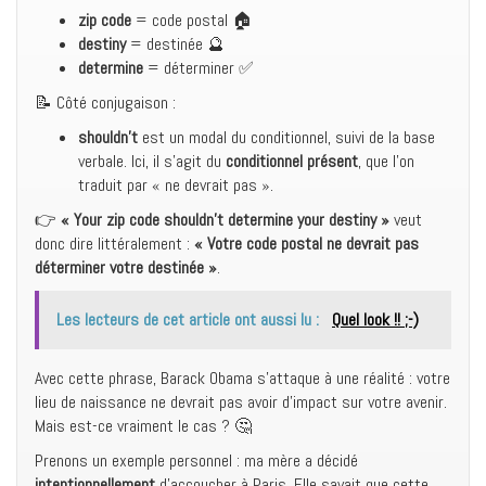
zip code
= code postal 🏠
destiny
= destinée 🔮
determine
= déterminer ✅
📝 Côté conjugaison :
shouldn’t
est un modal du conditionnel, suivi de la base
verbale. Ici, il s’agit du
conditionnel présent
, que l’on
traduit par « ne devrait pas ».
👉
« Your zip code shouldn’t determine your destiny »
veut
donc dire littéralement :
« Votre code postal ne devrait pas
déterminer votre destinée »
.
Les lecteurs de cet article ont aussi lu :
Quel look !! ;-)
Avec cette phrase, Barack Obama s’attaque à une réalité : votre
lieu de naissance ne devrait pas avoir d’impact sur votre avenir.
Mais est-ce vraiment le cas ? 🤔
Prenons un exemple personnel : ma mère a décidé
intentionnellement
d’accoucher à Paris. Elle savait que cette