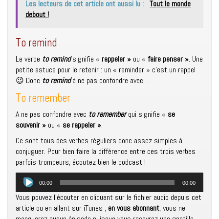
Les lecteurs de cet article ont aussi lu :
Tout le monde
debout !
To remind
Le verbe
to remind
signifie «
rappeler »
ou «
faire penser »
. Une
petite astuce pour le retenir : un « reminder » c’est un rappel
😉 Donc
to remind
à ne pas confondre avec…
To remember
A ne pas confondre avec
to remember
qui signifie «
se
souvenir »
ou «
se rappeler »
.
Ce sont tous des verbes réguliers donc assez simples à
conjuguer. Pour bien faire la différence entre ces trois verbes
parfois trompeurs, écoutez bien le podcast !
Lecteur
00:00
00:00
audio
Vous pouvez l’écouter en cliquant sur le fichier audio depuis cet
article ou en allant sur iTunes ;
en vous abonnant
, vous ne
manquerez aucun épisode puisque vous recevrez une gentille