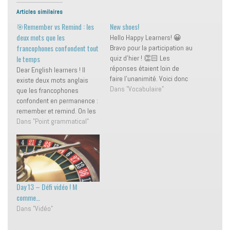
Articles similaires
🎯Remember vs Remind : les
New shoes!
deux mots que les
Hello Happy Learners! 😀
francophones confondent tout
Bravo pour la participation au
le temps
quiz d'hier ! 👏🏻 Les
réponses étaient loin de
Dear English learners ! Il
faire l’unanimité. Voici donc
existe deux mots anglais
les explications détaillées.
Dans "Vocabulaire"
que les francophones
Verbes Code vestimentaire
confondent en permanence :
En anglais, il existe deux
remember et remind. On les
verbes signifiant "convenir /
mélange souvent parce
Dans "Point grammatical"
aller" en parlant de
qu’en français, ils se
vêtements ou de
traduisent tous deux par se
chaussures. En effet,
souvenir ou se rappeler.
contrairement au français…
Mais en anglais, ce n’est pas
du tout la même chose —
et…
Day 13 – Défi vidéo ! M
comme…
Dans "Vidéo"