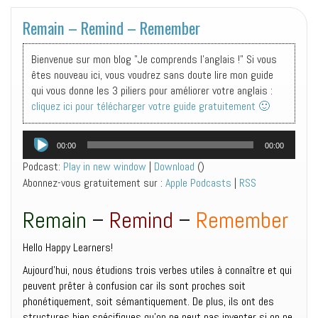
Remain – Remind – Remember
Bienvenue sur mon blog "Je comprends l'anglais !" Si vous
êtes nouveau ici, vous voudrez sans doute lire mon guide
qui vous donne les 3 piliers pour améliorer votre anglais :
cliquez ici pour télécharger votre guide gratuitement 🙂
Lecteur
00:00
00:00
audio
Podcast:
Play in new window
|
Download
()
Abonnez-vous gratuitement sur :
Apple Podcasts
|
RSS
Remain
–
Remind
–
Remember
Hello Happy Learners!
Aujourd’hui, nous étudions trois verbes utiles à connaître et qui
peuvent prêter à confusion car ils sont proches soit
phonétiquement, soit sémantiquement. De plus, ils ont des
structures bien spécifiques qu’on ne peut pas inventer si on ne