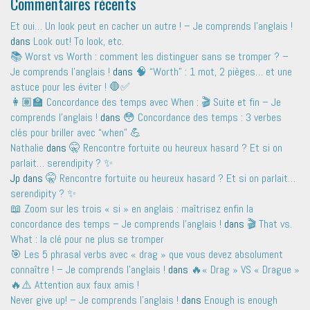
Commentaires récents
Et oui… Un look peut en cacher un autre ! – Je comprends l'anglais !
dans
Look out! To look, etc.
📚 Worst vs Worth : comment les distinguer sans se tromper ? –
Je comprends l'anglais !
dans
🧠 “Worth” : 1 mot, 2 pièges… et une
astuce pour les éviter ! 🛑✅
👩🏽‍🏫 Concordance des temps avec When : 🎬 Suite et fin – Je
comprends l'anglais !
dans
😳 Concordance des temps : 3 verbes
clés pour briller avec “when” 💪
Nathalie
dans
🤫 Rencontre fortuite ou heureux hasard ? Et si on
parlait… serendipity ? ✨
Jp
dans
🤫 Rencontre fortuite ou heureux hasard ? Et si on parlait…
serendipity ? ✨
📖 Zoom sur les trois « si » en anglais : maîtrisez enfin la
concordance des temps – Je comprends l'anglais !
dans
🎬 That vs.
What : la clé pour ne plus se tromper
🎯 Les 5 phrasal verbs avec « drag » que vous devez absolument
connaître ! – Je comprends l'anglais !
dans
🔥« Drag » VS « Drague »
🔥⚠️ Attention aux faux amis !
Never give up! – Je comprends l'anglais !
dans
Enough is enough