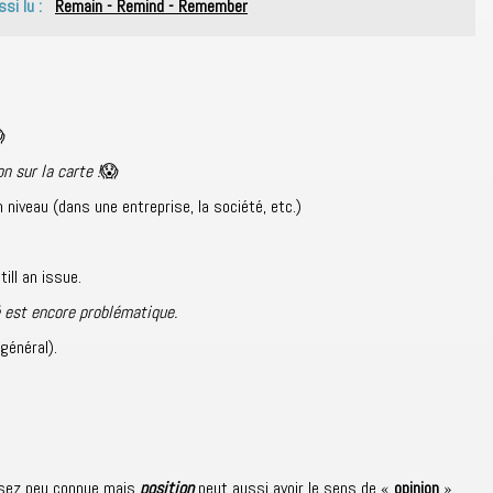
ssi lu :
Remain - Remind - Remember

n sur la carte !
😱
 niveau (dans une entreprise, la société, etc.)
ill an issue.
 est encore problématique.
général).
assez peu connue mais
position
peut aussi avoir le sens de «
opinion
»