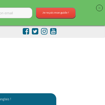
Je reçois mon guide !
anglais !