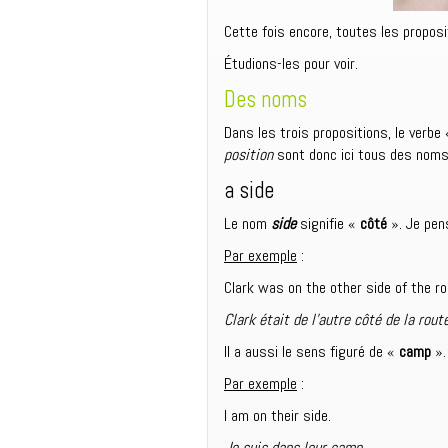
Cette fois encore, toutes les propos
Étudions-les pour voir.
Des noms
Dans les trois propositions, le verbe 
position
sont donc
ici
tous des nom
a side
Le nom
side
signifie «
côté
». Je pens
Par exemple
:
Clark was on the other side of the ro
Clark était de l’autre côté de la route
Il a aussi le sens figuré de «
camp
».
Par exemple
:
I am on their side.
Je suis dans leur camp.