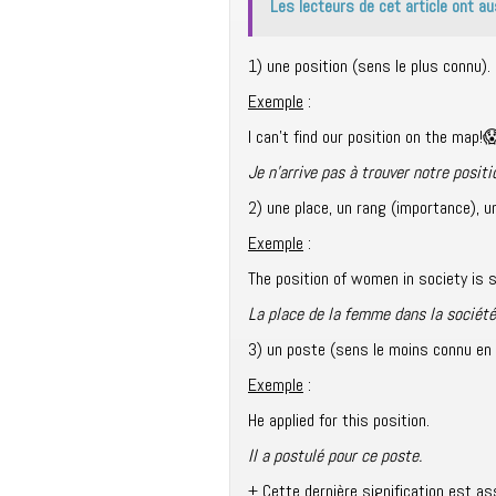
Les lecteurs de cet article ont au
1) une position (sens le plus connu).
Exemple
:
I can’t find our position on the map!

Je n’arrive pas à trouver notre positio
2) une place, un rang (importance), un
Exemple
:
The position of women in society is st
La place de la femme dans la société
3) un poste (sens le moins connu en 
Exemple
:
He applied for this position.
Il a postulé pour ce poste.
+ Cette dernière signification est 