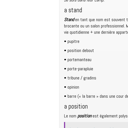
a stand
Stand
en tant que nom est souvent t
brocante ou un salon professionnel. Ma
vie quotidienne + une dernière apparte
• pupitre
• position debout
• portemanteau
• porte-parapluie
• tribune / gradins
• opinion
• barre (« la barre » dans une cour de
a position
Le nom
position
est également polysé