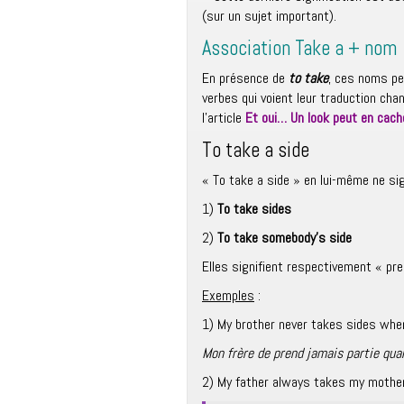
(sur un sujet important).
Association Take a + nom
En présence de
to take
, ces noms pe
verbes qui voient leur traduction chan
l’article
Et oui… Un look peut en cache
To take a side
« To take a side » en lui-même ne sig
1)
To take sides
2)
To take somebody’s side
Elles signifient respectivement « pre
Exemples
:
1) My brother never takes sides when
Mon frère de prend jamais partie qu
2) My father always takes my mother