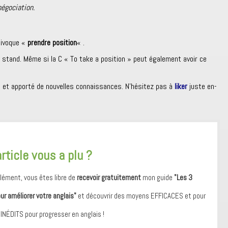
négociation.
uivoque «
prendre position
« .
a stand. Même si la C « To take a position » peut également avoir ce
lu et apporté de nouvelles connaissances. N’hésitez pas à
liker
juste en-
article vous a plu ?
ément, vous êtes libre de
recevoir gratuitement
mon guide
"Les 3
our améliorer votre anglais"
et découvrir des moyens ​EFFICACES et pour
 ​INÉDITS pour progresser en anglais !