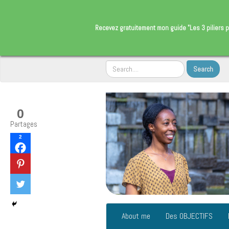
​Recevez gratuitement
mon guide "Les 3 piliers p
0
Partages
2
About me
Des OBJECTIFS