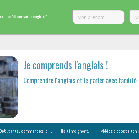
our améliorer ​votre anglais"
Je comprends l'anglais !
Comprendre l'anglais et le parler avec facilité
Débutants, commencez ici…
Ils témoignent…
Vidéos : booste ton 