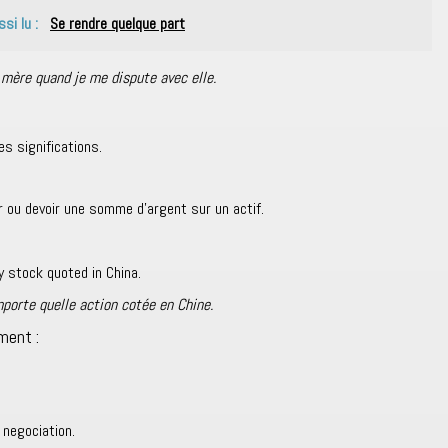
ssi lu :
Se rendre quelque part
mère quand je me dispute avec elle.
es significations.
r ou devoir une somme d’argent sur un actif.
y stock quoted in China.
mporte quelle action cotée en Chine.
ment :
s negociation.