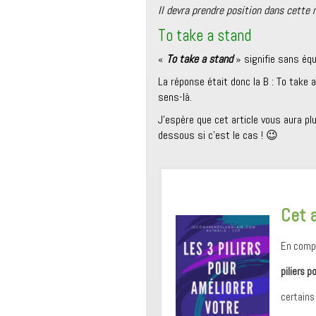
Il devra prendre position dans cette 
To take a stand
«
To take a stand
» signifie sans éq
La réponse était donc la B : To take 
sens-là.
J’espère que cet article vous aura p
dessous si c’est le cas ! 😉
​Cet 
En compl
piliers p
certains