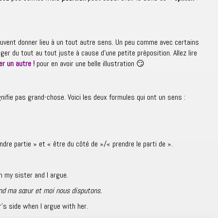
uvent donner lieu à un tout autre sens.
Un peu comme avec certains
ger du tout au tout juste à cause d’une petite préposition. Allez lire
r un autre !
pour en avoir une belle illustration
😏
nifie pas grand-chose. Voici les deux formules qui ont un sens :
ndre partie » et « être du côté de »/« prendre le parti de ».
 my sister and I argue.
and ma sœur et moi nous disputons.
’s side when I argue with her.