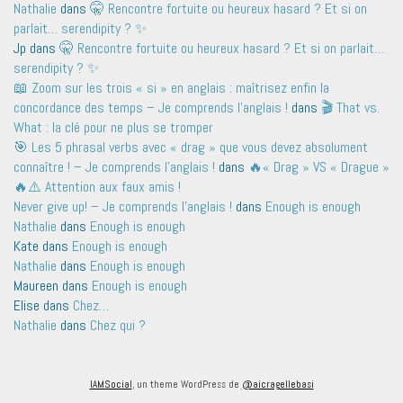
Nathalie
dans
🤫 Rencontre fortuite ou heureux hasard ? Et si on
parlait… serendipity ? ✨
Jp
dans
🤫 Rencontre fortuite ou heureux hasard ? Et si on parlait…
serendipity ? ✨
📖 Zoom sur les trois « si » en anglais : maîtrisez enfin la
concordance des temps – Je comprends l'anglais !
dans
🎬 That vs.
What : la clé pour ne plus se tromper
🎯 Les 5 phrasal verbs avec « drag » que vous devez absolument
connaître ! – Je comprends l'anglais !
dans
🔥« Drag » VS « Drague »
🔥⚠️ Attention aux faux amis !
Never give up! – Je comprends l'anglais !
dans
Enough is enough
Nathalie
dans
Enough is enough
Kate
dans
Enough is enough
Nathalie
dans
Enough is enough
Maureen
dans
Enough is enough
Elise
dans
Chez…
Nathalie
dans
Chez qui ?
IAMSocial
, un theme WordPress de
@aicragellebasi