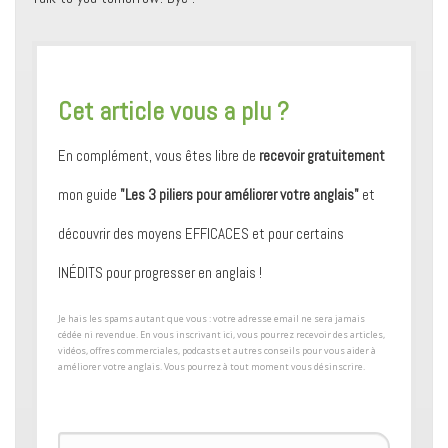
​Cet article vous a plu ?
En complément, vous êtes libre de
recevoir gratuitement
mon guide
"Les 3 piliers pour améliorer votre anglais"
et
découvrir des moyens ​EFFICACES et pour certains ​
INÉDITS pour progresser en anglais !
​Je hais les spams autant que vous : votre adresse email ne sera jamais
cédée ni revendue. En vous inscrivant ici, vous pourrez recevoir des articles,
vidéos, offres commerciales, podcasts et autres conseils pour ​vous aider à
améliorer votre anglais. Vous pourrez à tout moment vous désinscrire.