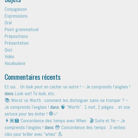
Conjugaison
Expressions
Oral
Point grammatical
Prépositions
Présentation
Quiz
Vidéo
Vocabulaire
Commentaires récents
Et oui… Un look peut en cacher un autre ! – Je comprends l'anglais !
dans
Look out! To look, etc.
📚 Worst vs Worth : comment les distinguer sans se tromper ? –
Je comprends l'anglais !
dans
🧠 “Worth” : 1 mot, 2 pièges… et une
astuce pour les éviter ! 🛑✅
👩🏽‍🏫 Concordance des temps avec When : 🎬 Suite et fin – Je
comprends l'anglais !
dans
😳 Concordance des temps : 3 verbes
clés pour briller avec “when” 💪