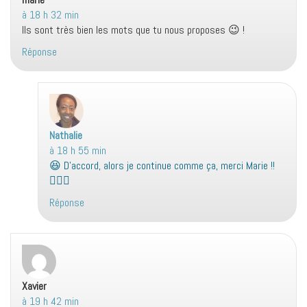
à 18 h 32 min
Ils sont très bien les mots que tu nous proposes 😉 !
Réponse
Nathalie
d
à 18 h 55 min
i
😆 D’accord, alors je continue comme ça, merci Marie !!
t
👌🏻😉
:
Réponse
Xavier
dit :
à 19 h 42 min