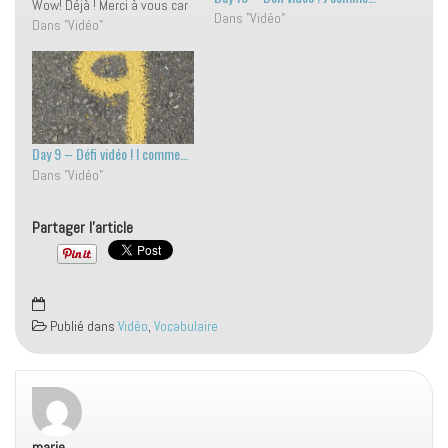
Wow! Déjà ! Merci à vous car
Dans "Vidéo"
je vois que vous me suivez
Dans "Vidéo"
dans ce "défi instructif" (pour
reprendre les mots d'une
followeuse de choc ;-) ) !
Ça…
Day 9 – Défi vidéo ! I comme…
Dans "Vidéo"
Partager l'article
Publié dans
Vidéo
,
Vocabulaire
marie
dit :