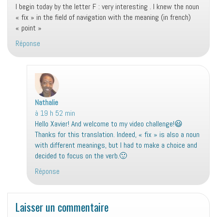
I begin today by the letter F : very interesting . I knew the noun
« fix » in the field of navigation with the meaning (in french)
« point »
Réponse
Nathalie
d
à 19 h 52 min
i
Hello Xavier! And welcome to my video challenge!😃
t
Thanks for this translation. Indeed, « fix » is also a noun
with different meanings, but I had to make a choice and
:
decided to focus on the verb.🙂
Réponse
Laisser un commentaire