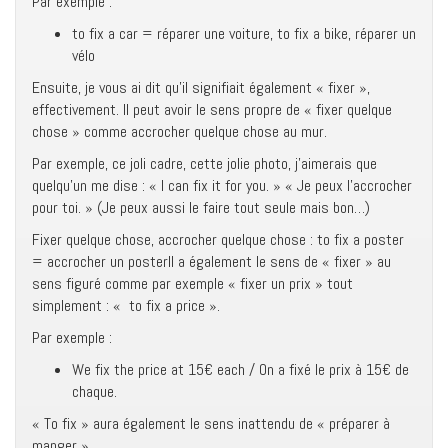
Par exemple :
to fix a car = réparer une voiture, to fix a bike, réparer un
vélo
Ensuite, je vous ai dit qu’il signifiait également « fixer »,
effectivement. Il peut avoir le sens propre de « fixer quelque
chose » comme accrocher quelque chose au mur.
Par exemple, ce joli cadre, cette jolie photo, j’aimerais que
quelqu’un me dise : « I can fix it for you. » « Je peux l’accrocher
pour toi. » (Je peux aussi le faire tout seule mais bon…)
Fixer quelque chose, accrocher quelque chose : to fix a poster
= accrocher un posterIl a également le sens de « fixer » au
sens figuré comme par exemple « fixer un prix » tout
simplement : « to fix a price ».
Par exemple :
We fix the price at 15€ each / On a fixé le prix à 15€ de
chaque.
« To fix » aura également le sens inattendu de « préparer à
manger ».