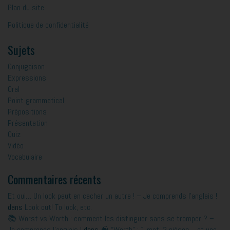
Plan du site
Politique de confidentialité
Sujets
Conjugaison
Expressions
Oral
Point grammatical
Prépositions
Présentation
Quiz
Vidéo
Vocabulaire
Commentaires récents
Et oui… Un look peut en cacher un autre ! – Je comprends l'anglais !
dans
Look out! To look, etc.
📚 Worst vs Worth : comment les distinguer sans se tromper ? –
Je comprends l'anglais !
dans
🧠 “Worth” : 1 mot, 2 pièges… et une