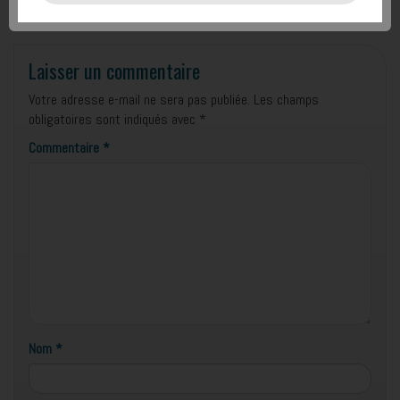
Publié dans
Point grammatical
Laisser un commentaire
Votre adresse e-mail ne sera pas publiée.
Les champs
obligatoires sont indiqués avec
*
Commentaire
*
Nom
*