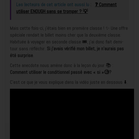
Les lecteurs de cet article ont aussi lu :
❓ Comment
utiliser ENOUGH sans se tromper ? 💡
Mais cette fois-ci, j’étais bien en première classe ! ✨ Une offre
spéciale rendait le billet moins cher que la deuxième classe.
Habituée à voyager en seconde classe 🎟️, j’ai donc fait demi-
tour sans réfléchir.
Si j’avais vérifié mon billet, je n’aurais pas
été surprise
.
Cette anecdote nous amène donc à la leçon du jour 📚 :
Comment utiliser le conditionnel passé avec « si »🧐?
C’est ce que je vous explique dans la vidéo juste en dessous ⬇️.