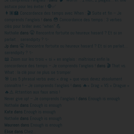
astuce pour les éviter ! 🛑✅
👩🏽‍🏫 Concordance des temps avec When : 🎬 Suite et fin – Je
comprends l'anglais !
dans
😳 Concordance des temps : 3 verbes
clés pour briller avec “when” 💪
Nathalie
dans
🤫 Rencontre fortuite ou heureux hasard ? Et si on
parlait… serendipity ? ✨
Jp
dans
🤫 Rencontre fortuite ou heureux hasard ? Et si on parlait…
serendipity ? ✨
📖 Zoom sur les trois « si » en anglais : maîtrisez enfin la
concordance des temps – Je comprends l'anglais !
dans
🎬 That vs.
What : la clé pour ne plus se tromper
🎯 Les 5 phrasal verbs avec « drag » que vous devez absolument
connaître ! – Je comprends l'anglais !
dans
🔥« Drag » VS « Drague »
🔥⚠️ Attention aux faux amis !
Never give up! – Je comprends l'anglais !
dans
Enough is enough
Nathalie
dans
Enough is enough
Kate
dans
Enough is enough
Nathalie
dans
Enough is enough
Maureen
dans
Enough is enough
Elise
dans
Chez…