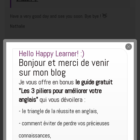
Have a very good day and see you soon. Bye bye ! 👋
Nathalie
Hello Happy Learner! :)
​
​Cet article vous a plu ?
Bonjour et merci de venir
sur mon blog
En complément, vous êtes libre de
recevoir gratuitement
Je vous offre en bonus
​le guide gratuit
mon guide
"Les 3 piliers pour améliorer votre anglais"
et
"Les 3 piliers pour améliorer votre
anglais"
qui vous dévoilera :
découvrir des moyens ​EFFICACES et pour certains ​
​- le triangle de la réussite en anglais,
INÉDITS pour progresser en anglais !
- ​comment éviter de perdre vos précieuses
​Je hais les spams autant que vous : votre adresse email ne sera jamais
cédée ni revendue. En vous inscrivant ici, vous pourrez recevoir des articles,
connaissances,
vidéos, offres commerciales, podcasts et autres conseils pour ​vous aider à