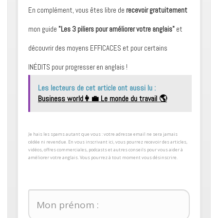
En complément, vous êtes libre de
recevoir gratuitement
mon guide
"Les 3 piliers pour améliorer votre anglais"
et
découvrir des moyens ​EFFICACES et pour certains ​
INÉDITS pour progresser en anglais !
Les lecteurs de cet article ont aussi lu :
Business world👩‍💼 Le monde du travail 🌎
​Je hais les spams autant que vous : votre adresse email ne sera jamais
cédée ni revendue. En vous inscrivant ici, vous pourrez recevoir des articles,
vidéos, offres commerciales, podcasts et autres conseils pour ​vous aider à
améliorer votre anglais. Vous pourrez à tout moment vous désinscrire.