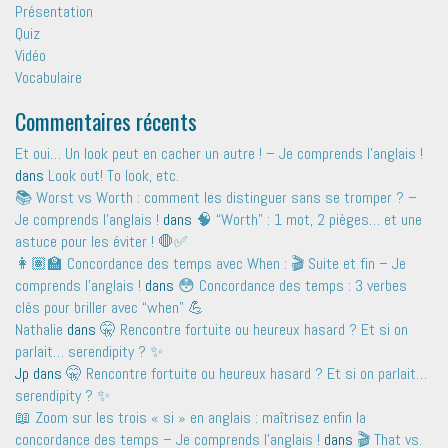
Présentation
Quiz
Vidéo
Vocabulaire
Commentaires récents
Et oui… Un look peut en cacher un autre ! – Je comprends l'anglais !
dans
Look out! To look, etc.
📚 Worst vs Worth : comment les distinguer sans se tromper ? –
Je comprends l'anglais !
dans
🧠 “Worth” : 1 mot, 2 pièges… et une
astuce pour les éviter ! 🛑✅
👩🏽‍🏫 Concordance des temps avec When : 🎬 Suite et fin – Je
comprends l'anglais !
dans
😳 Concordance des temps : 3 verbes
clés pour briller avec “when” 💪
Nathalie
dans
🤫 Rencontre fortuite ou heureux hasard ? Et si on
parlait… serendipity ? ✨
Jp
dans
🤫 Rencontre fortuite ou heureux hasard ? Et si on parlait…
serendipity ? ✨
📖 Zoom sur les trois « si » en anglais : maîtrisez enfin la
concordance des temps – Je comprends l'anglais !
dans
🎬 That vs.