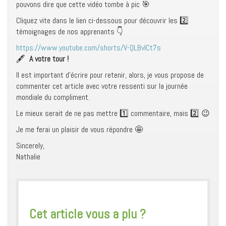
pouvons dire que cette vidéo tombe à pic 🎯
Cliquez vite dans le lien ci-dessous pour découvrir les 2️⃣
témoignages de nos apprenants 👇
https://www.youtube.com/shorts/V-QLBvlCt7s
🖋
A votre tour !
Il est important d’écrire pour retenir, alors, je vous propose de
commenter cet article avec votre ressenti sur la journée
mondiale du compliment.
Le mieux serait de ne pas mettre 1️⃣ commentaire, mais 2️⃣ 😉
Je me ferai un plaisir de vous répondre 🤩
Sincerely,
Nathalie
​Cet article vous a plu ?