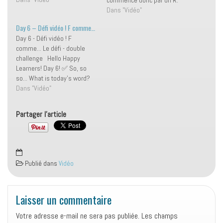
dans ce "défi instructif" (pour
C'est un verbe qui donne lieu
Dans "Vidéo"
reprendre les mots d'une
à BEAUCOUP d'erreurs, alors
Day 6 – Défi vidéo ! F comme…
followeuse de choc ;-) ) !
soyez bien attentifs lors du
Day 6 - Défi vidéo ! F
Ça…
visionnage et vous ne la
comme... Le défi - double
ferez plus ! ;-) C'est…
challenge Hello Happy
Learners! Day 6! ✅ So, so
so... What is today's word?
Avez-vous deviné ? Ou plutôt
Dans "Vidéo"
avez-vous essayé de deviner
le mot du jour ? F comme...
Partager l'article
Aujourd'hui, je fais l'étude
d'un verbe qui…
Publié dans
Vidéo
Laisser un commentaire
Votre adresse e-mail ne sera pas publiée.
Les champs