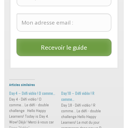
Recevoir le guide
Articles similaires
Day 4 – Défi vidéo ! D comme…
Day 18 – Défi vidéo ! R
comme…
Day 4 - Défi vidéo ! D
comme... Le défi - double
Day 18 - Défi vidéo ! R
challenge Hello Happy
comme... Le défi - double
Learners! Today is Day 4.
challenge Hello Happy
Wow! Déjà ! Merci à vous car
Learners! Le mot du jour
je vois que vous me suivez
Dans "Vidéo"
commence donc par un R.