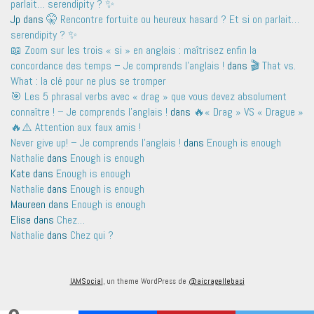
parlait… serendipity ? ✨
Jp
dans
🤫 Rencontre fortuite ou heureux hasard ? Et si on parlait…
serendipity ? ✨
📖 Zoom sur les trois « si » en anglais : maîtrisez enfin la
concordance des temps – Je comprends l'anglais !
dans
🎬 That vs.
What : la clé pour ne plus se tromper
🎯 Les 5 phrasal verbs avec « drag » que vous devez absolument
connaître ! – Je comprends l'anglais !
dans
🔥« Drag » VS « Drague »
🔥⚠️ Attention aux faux amis !
Never give up! – Je comprends l'anglais !
dans
Enough is enough
Nathalie
dans
Enough is enough
Kate
dans
Enough is enough
Nathalie
dans
Enough is enough
Maureen
dans
Enough is enough
Elise
dans
Chez…
Nathalie
dans
Chez qui ?
IAMSocial
, un theme WordPress de
@aicragellebasi