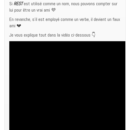
Si
REST
est utilisé comme un nom, nous pouvons compter sur
lui pour être un vrai ami 💜
En revanche, s’il est employé comme un verbe, il devient un faux
ami 💔
Je vous explique tout dans la vidéo ci-dessous 👇