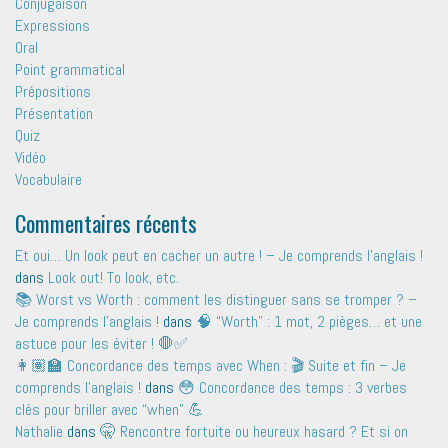
Conjugaison
Expressions
Oral
Point grammatical
Prépositions
Présentation
Quiz
Vidéo
Vocabulaire
Commentaires récents
Et oui… Un look peut en cacher un autre ! – Je comprends l'anglais !
dans
Look out! To look, etc.
📚 Worst vs Worth : comment les distinguer sans se tromper ? –
Je comprends l'anglais !
dans
🧠 “Worth” : 1 mot, 2 pièges… et une
astuce pour les éviter ! 🛑✅
👩🏽‍🏫 Concordance des temps avec When : 🎬 Suite et fin – Je
comprends l'anglais !
dans
😳 Concordance des temps : 3 verbes
clés pour briller avec “when” 💪
Nathalie
dans
🤫 Rencontre fortuite ou heureux hasard ? Et si on