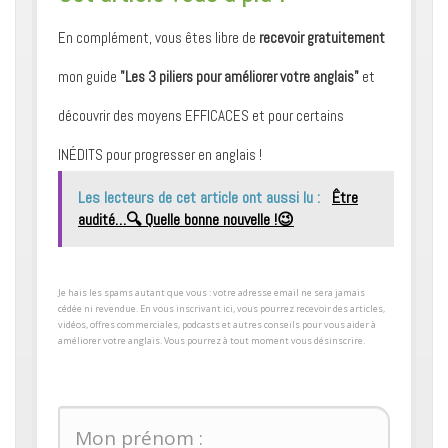
En complément, vous êtes libre de
recevoir gratuitement
mon guide
"Les 3 piliers pour améliorer votre anglais"
et
découvrir des moyens ​EFFICACES et pour certains ​
INÉDITS pour progresser en anglais !
Les lecteurs de cet article ont aussi lu :
Être
audité…🔍 Quelle bonne nouvelle !😉
​Je hais les spams autant que vous : votre adresse email ne sera jamais
cédée ni revendue. En vous inscrivant ici, vous pourrez recevoir des articles,
vidéos, offres commerciales, podcasts et autres conseils pour ​vous aider à
améliorer votre anglais. Vous pourrez à tout moment vous désinscrire.