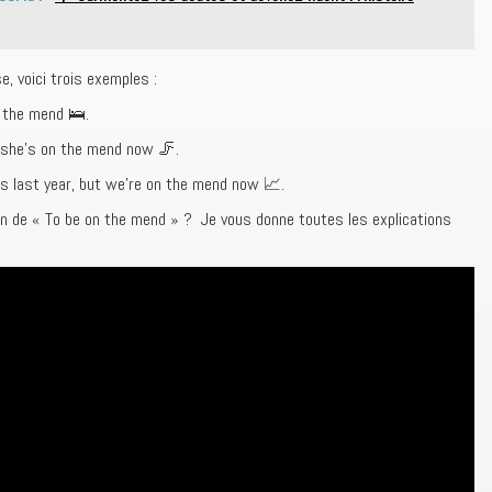
e, voici trois exemples :
n the mend 🛌.
 she’s on the mend now 🦵.
s last year,
but we’re on the mend now 📈.
ion de « To be on the mend » ? Je vous donne toutes les explications