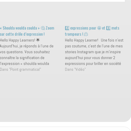
« Shoulda woulda coulda » 🤔 Zoom
2️⃣ expressions pour 🤩 et 3️⃣ mots
sur cette drôle d’expression !
trompeurs ! 🫠
Hello Happy Learners! 🌟
Hello Happy Learner! Une fois n'est
Aujourd’hui, je réponds à l'une de
pas coutume, c'est de l'une de mes
vos questions. Vous souhaitez
stories Instagram que je m'inspire
connaître la signification de
aujourd'hui pour vous donner 2
l'expression « shoulda woulda
expressions pour briller en société
coulda ». Alors c'est parti, je vous
Dans "Point grammatical"
💡🤩 et 3 mots trompeurs qui ne
Dans "Vidéo"
explique tout ! Ces trois petits mots
vous tromperont plus ! 😉 Et
sont en fait des contractions
d'ailleurs au passage, si ce n'est
familières pour : should have ➡️
pas…
shoulda would have…