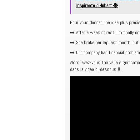
inspirante d’Hubert 🌟
Pour vous donner une idée plus précis
➡️
After a week of rest, I’m finally o
➡️
She broke her leg last month,
but
➡️
Our company had financial problem
Alors, avez-vous trouvé la significat
dans la vidéo ci-dessous ⬇️.