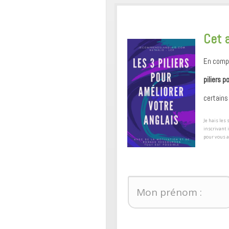
​Cet 
En compl
piliers p
certains
​Je hais le
inscrivant 
pour ​vous 