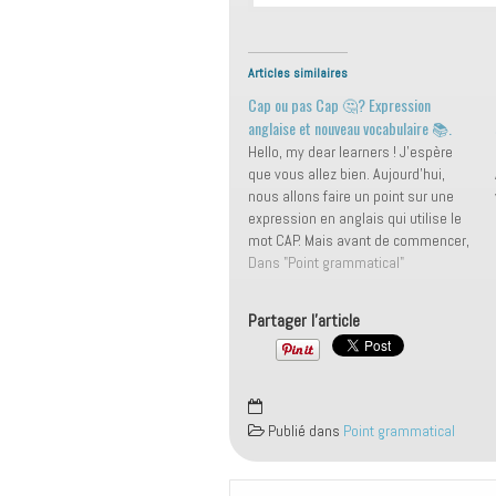
Articles similaires
Cap ou pas Cap 🤔? Expression
anglaise et nouveau vocabulaire 📚.
Hello, my dear learners ! J'espère
que vous allez bien. Aujourd'hui,
nous allons faire un point sur une
expression en anglais qui utilise le
mot CAP. Mais avant de commencer,
pensez à vous abonner ! 📲 En
Dans "Point grammatical"
français, on utilise l'expression "CAP
ou pas Cap" 🤔. Cependant, je ne
Partager l'article
fais…
Publié dans
Point grammatical