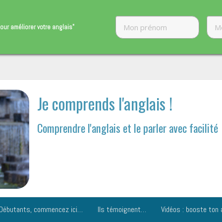
our améliorer ​votre anglais"
Je comprends l'anglais !
Comprendre l'anglais et le parler avec facilité
Débutants, commencez ici…
Ils témoignent…
Vidéos : booste ton 