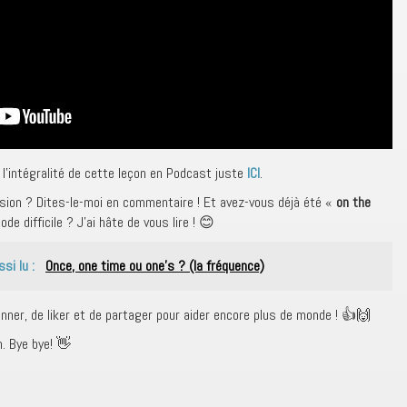
l’intégralité de cette leçon en Podcast juste
ICI
.
sion ? Dites-le-moi en commentaire ! Et avez-vous déjà été «
on the
e difficile ? J’ai hâte de vous lire ! 😊
ssi lu :
Once, one time ou one's ? (la fréquence)
onner, de liker et de partager pour aider encore plus de monde ! 👍🙌
. Bye bye! 👋