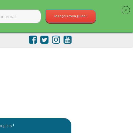
Je reçois mon guide !
anglais !