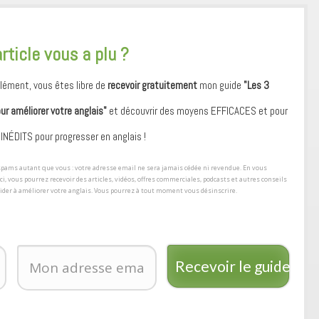
article vous a plu ?
ément, vous êtes libre de
recevoir gratuitement
mon guide
"Les 3
our améliorer votre anglais"
et découvrir des moyens ​EFFICACES et pour
 ​INÉDITS pour progresser en anglais !
s spams autant que vous : votre adresse email ne sera jamais cédée ni revendue. En vous
ici, vous pourrez recevoir des articles, vidéos, offres commerciales, podcasts et autres conseils
aider à améliorer votre anglais. Vous pourrez à tout moment vous désinscrire.
Recevoir le guide