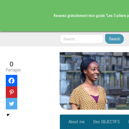
​Recevez gratuitement
mon guide "Les 3 piliers p
0
Partages
About me
Des OBJECTIFS