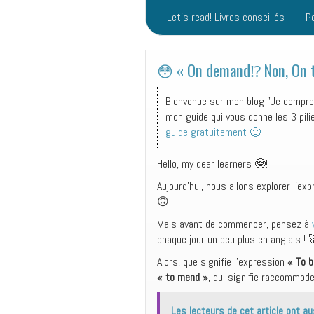
Let’s read! Livres conseillés
P
😳 « On demand⁉️ Non, On
Bienvenue sur mon blog "Je comprend
mon guide qui vous donne les 3 pili
guide gratuitement 🙂
Hello, my dear learners 🤓!
Aujourd’hui, nous allons explorer l’ex
🙃.
Mais avant de commencer, pensez à
chaque jour un peu plus en anglais !
Alors, que signifie l’expression
« To 
« to mend »
, qui signifie raccommod
Les lecteurs de cet article ont au