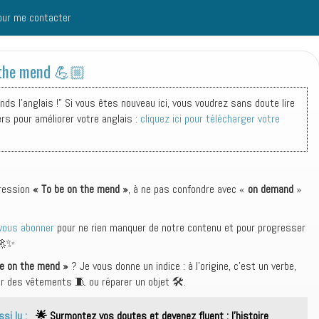
our me contacter
 the mend 💪🏼
s l'anglais !" Si vous êtes nouveau ici, vous voudrez sans doute lire
ers pour améliorer votre anglais :
cliquez ici pour télécharger votre
pression
« To be on the mend »
, à ne pas confondre avec «
on demand
»
vous abonner
pour ne rien manquer de notre contenu et pour progresser
 🚀✨
be on the mend »
? Je vous donne un indice : à l’origine, c’est un verbe,
er des vêtements 🧵 ou réparer un objet 🛠️.
ssi lu :
🌟 Surmontez vos doutes et devenez fluent : l’histoire