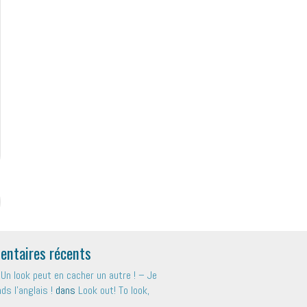
ntaires récents
Un look peut en cacher un autre ! – Je
s l'anglais !
dans
Look out! To look,