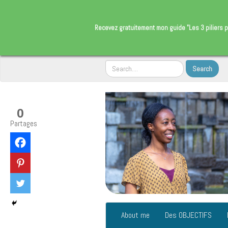
​Recevez gratuitement
mon guide "Les 3 piliers p
0
Partages
About me
Des OBJECTIFS