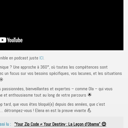
nible en podcast juste
ICI
.
nique ? Une approche à 360°, où toutes les compétences sont
avec un focus sur vos besoins spécifiques, vos lacunes, et les situations
🎯
s passionnées, bienveillantes et expertes – comme Ola – qui vous
e et enthousiasme tout au long de votre parcours 🌟
op tard, que vous êtes bloqué(e) depuis des années, que c’est
… détrompez-vous ! Elena en est la preuve vivante 💪
ssi lu :
"Your Zip Code ≠ Your Destiny : La Leçon d’Obama" 😊