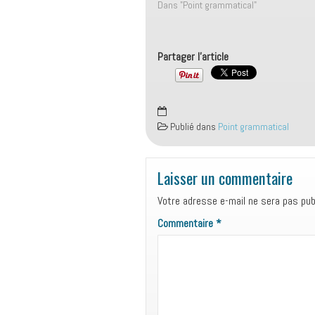
faire évoluer sa carrière grâce à
Dans "Point grammatical"
l’anglais 🌍✨ Juriste spécialisée en
droit des sociétés, Amira avait une
ambition claire : se tourner vers le
Partager l'article
droit…
Publié dans
Point grammatical
Laisser un commentaire
Votre adresse e-mail ne sera pas publ
Commentaire
*