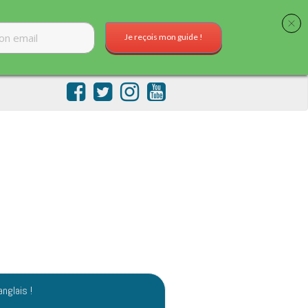
Je reçois mon guide !
anglais !