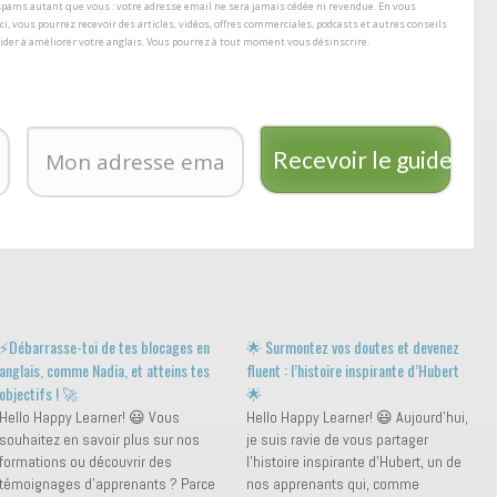
s spams autant que vous : votre adresse email ne sera jamais cédée ni revendue. En vous
ici, vous pourrez recevoir des articles, vidéos, offres commerciales, podcasts et autres conseils
aider à améliorer votre anglais. Vous pourrez à tout moment vous désinscrire.
Recevoir le guide
⚡️Débarrasse-toi de tes blocages en
🌟 Surmontez vos doutes et devenez
anglais, comme Nadia, et atteins tes
fluent : l’histoire inspirante d’Hubert
objectifs ! 🚀
🌟
Hello Happy Learner! 😃 Vous
Hello Happy Learner! 😃 Aujourd’hui,
souhaitez en savoir plus sur nos
je suis ravie de vous partager
formations ou découvrir des
l’histoire inspirante d’Hubert, un de
témoignages d'apprenants ? Parce
nos apprenants qui, comme