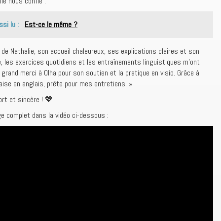
lle nous confie :
ssi lu :
Est-ce le même ?
e de Nathalie, son accueil chaleureux, ses explications claires et son
he, les exercices quotidiens et les entraînements linguistiques m’ont
rand merci à Olha pour son soutien et la pratique en visio. Grâce à
’aise en anglais, prête pour mes entretiens. »
ort et sincère ! 💖
e complet dans la vidéo ci-dessous :