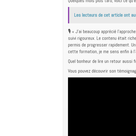
Quelques mois plus tard, voici ce qu’e
Les lecteurs de cet article ont au
🎙️ « J’ai beaucoup apprécié l’approch
suivi rigoureux. Le contenu était ric
permis de progresser rapidement. Un g
cette formation, je me sens enfin à l
Quel bonheur de lire un retour aussi f
Vous pouvez découvrir son témoignag