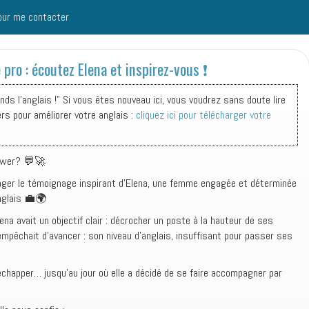
our me contacter
pro : écoutez Elena et inspirez-vous ❗️
s l'anglais !" Si vous êtes nouveau ici, vous voudrez sans doute lire
ers pour améliorer votre anglais :
cliquez ici pour télécharger votre
power? 💬🚀
partager le témoignage inspirant d’Elena, une femme engagée et déterminée
anglais 💼🌍
na avait un objectif clair : décrocher un poste à la hauteur de ses
empêchait d’avancer : son niveau d’anglais, insuffisant pour passer ses
i échapper… jusqu’au jour où elle a décidé de se faire accompagner par