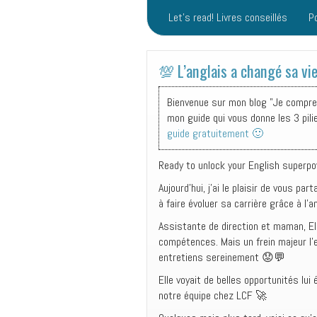
Let’s read! Livres conseillés
P
💯 L’anglais a changé sa vie 
Bienvenue sur mon blog "Je comprend
mon guide qui vous donne les 3 pili
guide gratuitement 🙂
Ready to unlock your English super
Aujourd’hui, j’ai le plaisir de vous 
à faire évoluer sa carrière grâce à l’
Assistante de direction et maman, Ele
compétences. Mais un frein majeur l’
entretiens sereinement 😟💬
Elle voyait de belles opportunités lu
notre équipe chez LCF 🚀