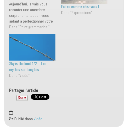
Aujourd'hui, je vais vous
Faites comme chez vous !
raconter une anecdote
Dans "Expressions"
surprenante tout en vous
aidant à perfectionner votre
anglais avec de nouveaux
Dans "Point grammatical"
mots de vocabulaire ! 🙃🚫
J'ai récemment rencontré
une influenceuse et ce
qu'elle m'a dit m'a vraiment
choquée.😲 Mais avant de
commencer, pensez à vous
Sky is the limit 1/2 – Les
abonner…
mythes sur l’anglais
Dans "Vidéo"
Partager l'article
Publié dans
Vidéo