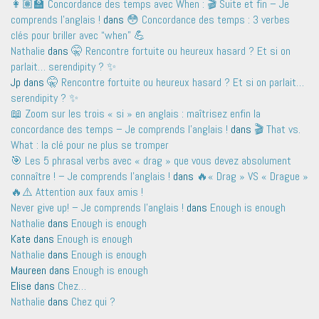
👩🏽‍🏫 Concordance des temps avec When : 🎬 Suite et fin – Je
comprends l'anglais !
dans
😳 Concordance des temps : 3 verbes
clés pour briller avec “when” 💪
Nathalie
dans
🤫 Rencontre fortuite ou heureux hasard ? Et si on
parlait… serendipity ? ✨
Jp
dans
🤫 Rencontre fortuite ou heureux hasard ? Et si on parlait…
serendipity ? ✨
📖 Zoom sur les trois « si » en anglais : maîtrisez enfin la
concordance des temps – Je comprends l'anglais !
dans
🎬 That vs.
What : la clé pour ne plus se tromper
🎯 Les 5 phrasal verbs avec « drag » que vous devez absolument
connaître ! – Je comprends l'anglais !
dans
🔥« Drag » VS « Drague »
🔥⚠️ Attention aux faux amis !
Never give up! – Je comprends l'anglais !
dans
Enough is enough
Nathalie
dans
Enough is enough
Kate
dans
Enough is enough
Nathalie
dans
Enough is enough
Maureen
dans
Enough is enough
Elise
dans
Chez…
Nathalie
dans
Chez qui ?