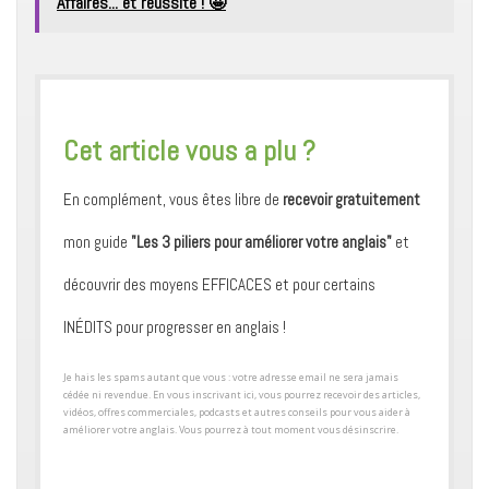
Affaires... et réussite ! 🤩
​Cet article vous a plu ?
En complément, vous êtes libre de
recevoir gratuitement
mon guide
"Les 3 piliers pour améliorer votre anglais"
et
découvrir des moyens ​EFFICACES et pour certains ​
INÉDITS pour progresser en anglais !
​Je hais les spams autant que vous : votre adresse email ne sera jamais
cédée ni revendue. En vous inscrivant ici, vous pourrez recevoir des articles,
vidéos, offres commerciales, podcasts et autres conseils pour ​vous aider à
améliorer votre anglais. Vous pourrez à tout moment vous désinscrire.