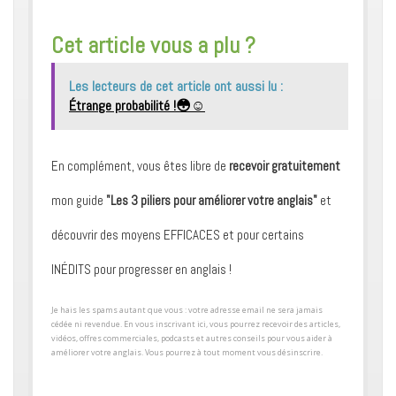
​Cet article vous a plu ?
Les lecteurs de cet article ont aussi lu :
Étrange probabilité !😳☺️
En complément, vous êtes libre de
recevoir gratuitement
mon guide
"Les 3 piliers pour améliorer votre anglais"
et
découvrir des moyens ​EFFICACES et pour certains ​
INÉDITS pour progresser en anglais !
​Je hais les spams autant que vous : votre adresse email ne sera jamais
cédée ni revendue. En vous inscrivant ici, vous pourrez recevoir des articles,
vidéos, offres commerciales, podcasts et autres conseils pour ​vous aider à
améliorer votre anglais. Vous pourrez à tout moment vous désinscrire.