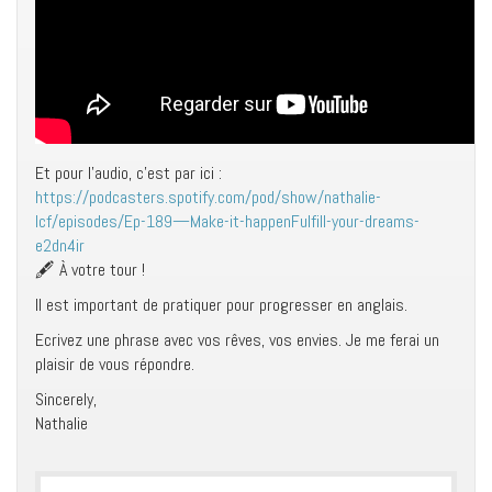
Et pour l’audio, c’est par ici :
https://podcasters.spotify.com/pod/show/nathalie-
lcf/episodes/Ep-189—Make-it-happenFulfill-your-dreams-
e2dn4ir
🖋 À votre tour !
Il est important de pratiquer pour progresser en anglais.
Ecrivez une phrase avec vos rêves, vos envies. Je me ferai un
plaisir de vous répondre.
Sincerely,
Nathalie