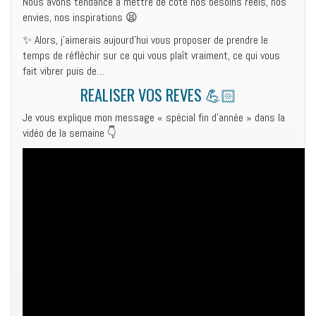
Nous avons tendance à mettre de côté nos besoins réels, nos
envies, nos inspirations 😫
✨ Alors, j’aimerais aujourd’hui vous proposer de prendre le
temps de réfléchir sur ce qui vous plaît vraiment, ce qui vous
fait vibrer puis de…
REALISER VOS REVES 💪🏻
Je vous explique mon message « spécial fin d’année » dans la
vidéo de la semaine 👇