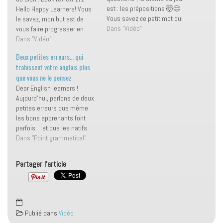
est : les prépositions 🤯😊
Hello Happy Learners! Vous
Vous savez ce petit mot qui
le savez, mon but est de
est tout simple et, en même
Dans "Vidéo"
vous faire progresser en
temps, d'une grande
anglais mais pas
Dans "Vidéo"
importance 💡 Sans lui, il est
uniquement… je souhaite
Deux petites erreurs… qui
difficile de s'exprimer de
également améliorer votre
trahissent votre anglais plus
façon précise et de se…
vie, votre état d’esprit et
que vous ne le pensez
vous libérer de certains
Dear English learners !
blocages. Vous vous
Aujourd’hui, parlons de deux
souvenez de ma vidéo…
petites erreurs que même
les bons apprenants font
parfois… et que les natifs
repèrent instantanément.
Dans "Point grammatical"
Rien de dramatique, mais ce
sont exactement ces détails
Partager l'article
qui trahissent votre niveau
en anglais.. 💥 Prêts pour la
leçon du jour ? Let’s go !
👉…
Publié dans
Vidéo