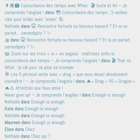
👩🏽‍🏫 Concordance des temps avec When : 🎬 Suite et fin – Je
comprends l'anglais !
dans
😳 Concordance des temps : 3 verbes
clés pour briller avec “when” 💪
Nathalie
dans
🤫 Rencontre fortuite ou heureux hasard ? Et si on
parlait… serendipity ? ✨
Jp
dans
🤫 Rencontre fortuite ou heureux hasard ? Et si on parlait…
serendipity ? ✨
📖 Zoom sur les trois « si » en anglais : maîtrisez enfin la
concordance des temps – Je comprends l'anglais !
dans
🎬 That vs.
What : la clé pour ne plus se tromper
🎯 Les 5 phrasal verbs avec « drag » que vous devez absolument
connaître ! – Je comprends l'anglais !
dans
🔥« Drag » VS « Drague »
🔥⚠️ Attention aux faux amis !
Never give up! – Je comprends l'anglais !
dans
Enough is enough
Nathalie
dans
Enough is enough
Kate
dans
Enough is enough
Nathalie
dans
Enough is enough
Maureen
dans
Enough is enough
Elise
dans
Chez…
Nathalie
dans
Chez qui ?