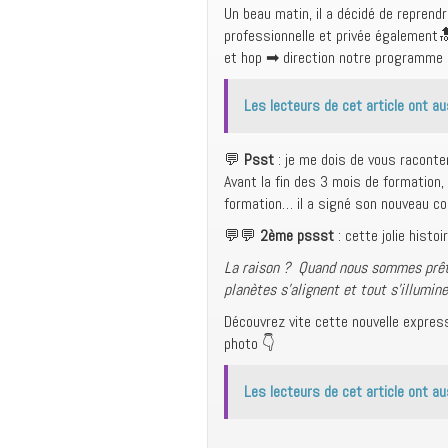
Un beau matin, il a décidé de reprend
professionnelle et privée également🔝
et hop ➡ direction notre programme 
Les lecteurs de cet article ont au
💬
Psst
: je me dois de vous raconter
Avant la fin des 3 mois de formation,
formation… il a signé son nouveau c
💬💬
2ème pssst
: cette jolie histoi
La raison ? Quand nous sommes prêts
planètes s’alignent et tout s’illumine
Découvrez vite cette nouvelle expres
photo 👇
Les lecteurs de cet article ont au