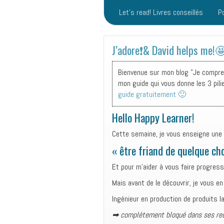
Let’s read! Livres conseillés
P
J’adore❗️& David helps me!
Bienvenue sur mon blog "Je comprend
mon guide qui vous donne les 3 pili
guide gratuitement 🙂
Hello Happy Learner!
Cette semaine, je vous enseigne une 
« être friand de quelque ch
Et pour m’aider à vous faire progre
Mais avant de le découvrir, je vous en
Ingénieur en production de produits 
➡ complétement bloqué dans ses rech