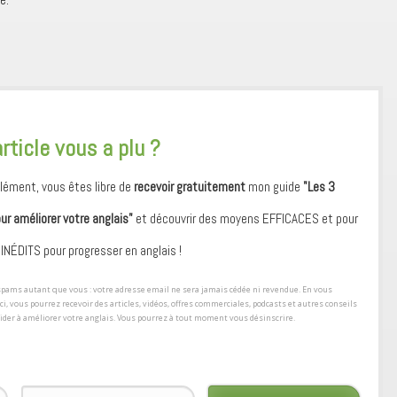
article vous a plu ?
ément, vous êtes libre de
recevoir gratuitement
mon guide
"Les 3
our améliorer votre anglais"
et découvrir des moyens ​EFFICACES et pour
 ​INÉDITS pour progresser en anglais !
s spams autant que vous : votre adresse email ne sera jamais cédée ni revendue. En vous
ici, vous pourrez recevoir des articles, vidéos, offres commerciales, podcasts et autres conseils
aider à améliorer votre anglais. Vous pourrez à tout moment vous désinscrire.