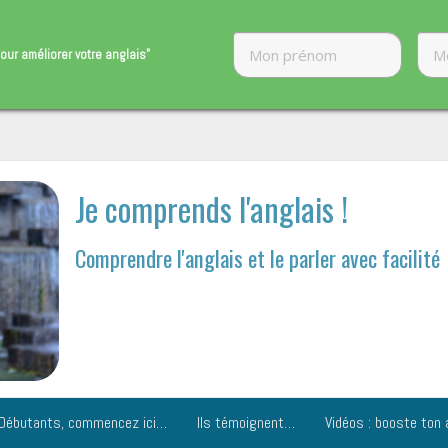
our améliorer ​votre anglais"
Je comprends l'anglais !
Comprendre l'anglais et le parler avec facilité
Débutants, commencez ici…
Ils témoignent…
Vidéos : booste ton 