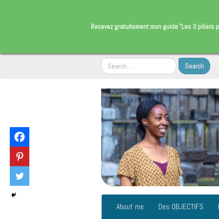
​Recevez gratuitement
mon guide "Les 3 piliers p
About me
Des OBJECTIFS