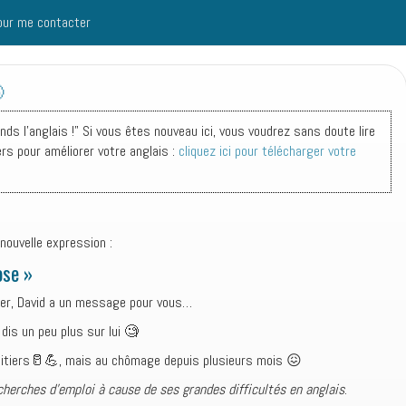
our me contacter

s l'anglais !" Si vous êtes nouveau ici, vous voudrez sans doute lire
ers pour améliorer votre anglais :
cliquez ici pour télécharger votre
nouvelle expression :
ose »
sser, David a un message pour vous…
 dis un peu plus sur lui 🧐
laitiers🥛💪, mais au chômage depuis plusieurs mois 😖
erches d’emploi à cause de ses grandes difficultés en anglais
.