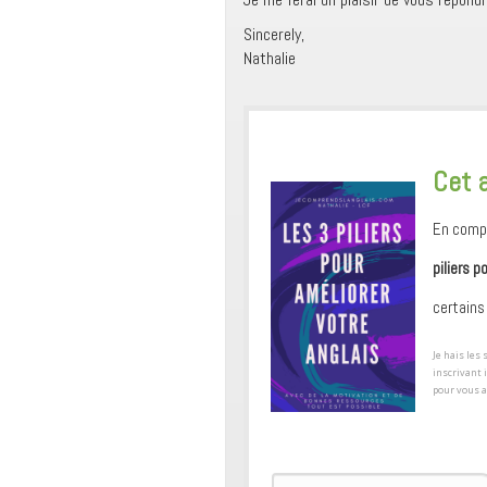
Sincerely,
Nathalie
​Cet 
En compl
piliers p
certains
​Je hais le
inscrivant 
pour ​vous 