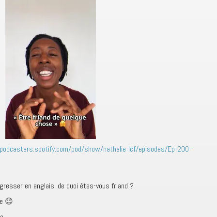
/podcasters.spotify.com/pod/show/nathalie-lcf/episodes/Ep-200–
ogresser en anglais, de quoi êtes-vous friand ?
re 😉
e.