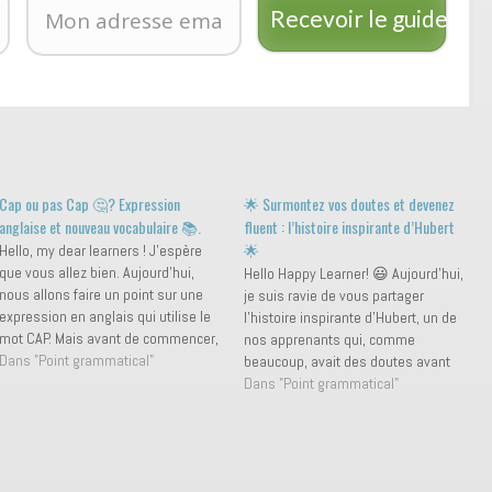
Recevoir le guide
Cap ou pas Cap 🤔? Expression
🌟 Surmontez vos doutes et devenez
anglaise et nouveau vocabulaire 📚.
fluent : l’histoire inspirante d’Hubert
🌟
Hello, my dear learners ! J'espère
que vous allez bien. Aujourd'hui,
Hello Happy Learner! 😃 Aujourd’hui,
nous allons faire un point sur une
je suis ravie de vous partager
expression en anglais qui utilise le
l’histoire inspirante d’Hubert, un de
mot CAP. Mais avant de commencer,
nos apprenants qui, comme
pensez à vous abonner ! 📲 En
Dans "Point grammatical"
beaucoup, avait des doutes avant
français, on utilise l'expression "CAP
de se lancer. Et pourtant, son
Dans "Point grammatical"
ou pas Cap" 🤔. Cependant, je ne
parcours est une véritable réussite !
fais…
🌟 Hubert nous a rejoints avec un
besoin urgent d’améliorer son
anglais pour…