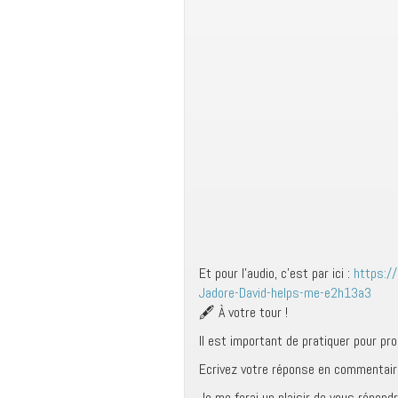
Et pour l’audio, c’est par ici :
https:/
Jadore-David-helps-me-e2h13a3
🖋 À votre tour !
Il est important de pratiquer pour pr
Ecrivez votre réponse en commentai
Je me ferai un plaisir de vous répondr