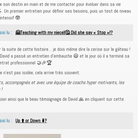
re son destin en main et de me contacter pour évoluer dans sa vie
. Un premier entretien pour définir ses besoins, puis un test de niveau
intensif 🤓
ssi lu :
🤗Teaching with my niece❕🤔 Did she say « Stop »!?
 la suite de cette histoire… je dois même dire la cerise sur le gâteau !
 David a passé un entretien d’embauche 😃 et le jour où il a terminé sa
ontrat professionnel 🤝🎉🏆
re n’est pas isolée, cela arrive très souvent.
, accompagnés et avec une équipe de coachs hyper motivants, les
 !
sion ainsi que le beau témoignage de David 🙏 en cliquant sur cette
ssi lu :
Up ⬆️ or Down ⬇️?