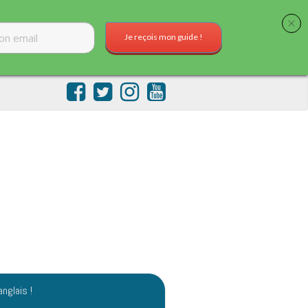
Je reçois mon guide !
anglais !