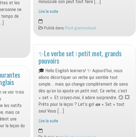
minuscule son peut tout faire […]
rètes et les
 personne ne
Lire la suite
st temps de
Comment
[…]
une
Publié dans
Point grammatical
simple
erreur
de
prononciation
✨Le verbe set : petit mot, grands
peut
pouvoirs
ruiner
🎓 Hello English learners! ✨ Aujourd’hui, nous
votre
courantes
allons décortiquer un verbe qui semble tout
déjeuner
nglais
simple… mais qui change complètement de sens
🍽️
dès qu’on lui ajoute un petit mot. Ce verbe, c’est
n va voir trois
« set ». Et croyez‑moi, il adore surprendre. 😏 💥
s
Prêts pour la leçon ? Let’s go! 🧱 « Set » tout
e les natifs
seul Vous […]
ave, mais ce
èlent une
Lire la suite
our la leçon du
✨Le
verbe