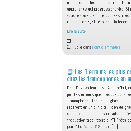
utilisées par les acteurs, les interp
apprenants qui progressent vite. Si
vous les avait encore données, il e
rectifier ça. 💥 Prêts pour la leçon 
Lire la suite
Trois
techniques
Publié dans
Point grammatical
validées
par
les
pros
📘 Les 3 erreurs les plus 
pour
chez les francophones en a
améliorer
Dear English learners ! Aujourd’hui, o
votre
petites erreurs que presque tous le
anglais
francophones font en anglais… et qu
à
repèrent en un clin d’œil. Rien de gr
l’oral
sont exactement ces détails qui rév
traduction trop littérale. 💥 Prêts p
jour ? Let’s go! 👉 Trois […]