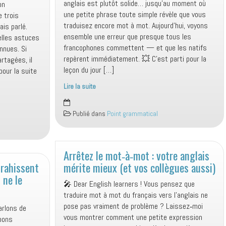
anglais est plutôt solide… jusqu’au moment où
on
anglais
une petite phrase toute simple révèle que vous
 trois
?
traduisez encore mot à mot. Aujourd’hui, voyons
ais parlé.
✨
ensemble une erreur que presque tous les
velles astuces
francophones commettent — et que les natifs
nnues. Si
repèrent immédiatement. 💥 C’est parti pour la
rtagées, il
leçon du jour […]
our la suite
Lire la suite
📘
Comment
Publié dans
Point grammatical
exprimer
correctement
une
durée
Arrêtez le mot‑à‑mot : votre anglais
en
trahissent
mérite mieux (et vos collègues aussi)
anglais
 ne le
🎤 Dear English learners ! Vous pensez que
traduire mot à mot du français vers l’anglais ne
pose pas vraiment de problème ? Laissez‑moi
parlons de
vous montrer comment une petite expression
bons