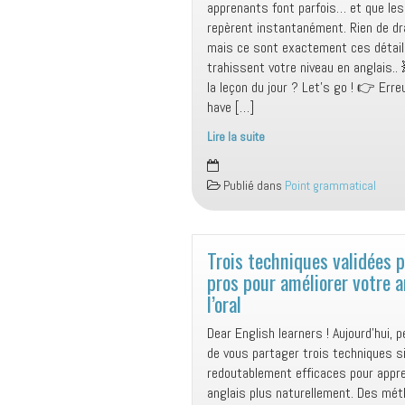
apprenants font parfois… et que les
repèrent instantanément. Rien de dr
mais ce sont exactement ces détail
trahissent votre niveau en anglais..
la leçon du jour ? Let’s go ! 👉 Erre
have […]
Lire la suite
Deux
petites
Publié dans
Point grammatical
erreurs…
qui
trahissent
votre
Trois techniques validées p
anglais
pros pour améliorer votre a
plus
l’oral
que
Dear English learners ! Aujourd’hui,
vous
de vous partager trois techniques 
ne
redoutablement efficaces pour appre
le
anglais plus naturellement. Des mé
pensez