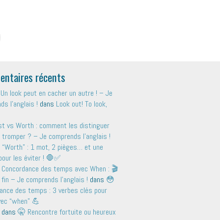
ntaires récents
Un look peut en cacher un autre ! – Je
s l'anglais !
dans
Look out! To look,
t vs Worth : comment les distinguer
 tromper ? – Je comprends l'anglais !
 “Worth” : 1 mot, 2 pièges… et une
pour les éviter ! 🛑✅
 Concordance des temps avec When : 🎬
 fin – Je comprends l'anglais !
dans
😳
ance des temps : 3 verbes clés pour
avec “when” 💪
dans
🤫 Rencontre fortuite ou heureux