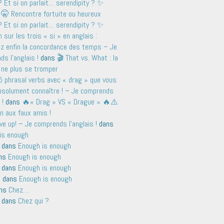
 Et si on parlait… serendipity ? ✨
s
🤫 Rencontre fortuite ou heureux
 Et si on parlait… serendipity ? ✨
sur les trois « si » en anglais :
ez enfin la concordance des temps – Je
s l'anglais !
dans
🎬 That vs. What : la
 ne plus se tromper
5 phrasal verbs avec « drag » que vous
bsolument connaître ! – Je comprends
 !
dans
🔥« Drag » VS « Drague » 🔥⚠️
n aux faux amis !
ve up! – Je comprends l'anglais !
dans
is enough
dans
Enough is enough
ns
Enough is enough
dans
Enough is enough
n
dans
Enough is enough
ns
Chez…
dans
Chez qui ?