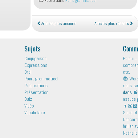
Publié dans
Point grammatical
set
:
petit
mot,
Articles plus anciens
Articles plus récents
grands
pouvoirs
Sujets
Comme
Conjugaison
Et oui… 
Expressions
comprend
Oral
etc.
Point grammatical
📚 Wors
Prépositions
sans se
Présentation
dans
🧠
Quiz
astuce 
Vidéo
👩🏽‍🏫
Vocabulaire
Suite et
Concord
briller 
Nathalie