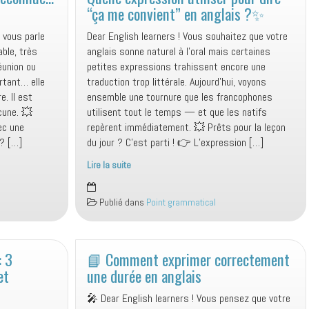
courantes
“ça me convient” en anglais ?✨
chez
les
e vous parle
Dear English learners ! Vous souhaitez que votre
francophones
ble, très
anglais sonne naturel à l’oral mais certaines
en
réunion ou
petites expressions trahissent encore une
anglais
rtant… elle
traduction trop littérale. Aujourd’hui, voyons
. Il est
ensemble une tournure que les francophones
cune. 💥
utilisent tout le temps — et que les natifs
ec une
repèrent immédiatement. 💥 Prêts pour la leçon
 ? […]
du jour ? C’est parti ! 👉 L’expression […]
Lire la suite
Quelle
expression
Publié dans
Point grammatical
utiliser
pour
dire
: 3
“ça
📘 Comment exprimer correctement
me
et
une durée en anglais
convient”
🎤 Dear English learners ! Vous pensez que votre
en