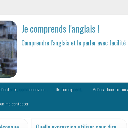
Je comprends l'anglais !
Comprendre l'anglais et le parler avec facilité
Débutants, commencez ici…
Ils témoignent…
Vidéos : booste ton 
our me contacter
les
plus
méconnue…
Quelle expression utiliser pour dire