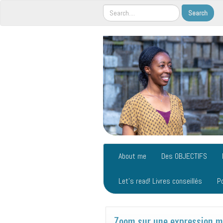
About me
Des OBJECTIFS
Let’s read! Livres conseillés
P
Zoom sur une expression 