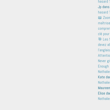
hasard ?
Jp
dan
hasard ?
📖 Zoom 
maîtris
comprend
clé pour
🎯 Les 
devez a
l'anglais
Attentio
Never gi
Enough 
Nathalie
Kate
da
Nathalie
Mauree
Elise
da
Nathalie