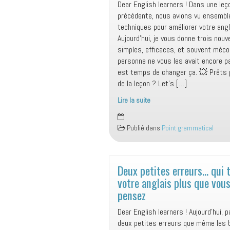
Dear English learners ! Dans une leç
précédente, nous avions vu ensemble
techniques pour améliorer votre angl
Aujourd’hui, je vous donne trois nou
simples, efficaces, et souvent méco
personne ne vous les avait encore pa
est temps de changer ça. 💥 Prêts p
de la leçon ? Let’s […]
Lire la suite
Apprendre
à
Publié dans
Point grammatical
parler
anglais
:
3
Deux petites erreurs… qui 
nouvelles
votre anglais plus que vous
astuces
pensez
simples
Dear English learners ! Aujourd’hui, 
et
deux petites erreurs que même les 
efficaces