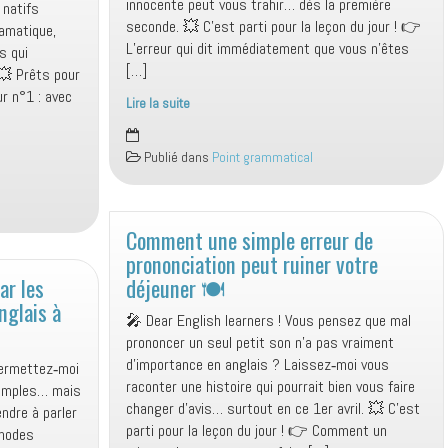
innocente peut vous trahir… dès la première
 natifs
seconde. 💥 C’est parti pour la leçon du jour ! 👉
amatique,
L’erreur qui dit immédiatement que vous n’êtes
s qui
[…]
 💥 Prêts pour
ur n°1 : avec
Lire la suite
Arrêtez
le
Publié dans
Point grammatical
mot‑à‑mot
:
votre
anglais
Comment une simple erreur de
mérite
prononciation peut ruiner votre
mieux
ar les
déjeuner 🍽️
(et
nglais à
🎤 Dear English learners ! Vous pensez que mal
vos
prononcer un seul petit son n’a pas vraiment
collègues
d’importance en anglais ? Laissez‑moi vous
aussi)
 permettez‑moi
raconter une histoire qui pourrait bien vous faire
simples… mais
changer d’avis… surtout en ce 1er avril. 💥 C’est
ndre à parler
parti pour la leçon du jour ! 👉 Comment un
thodes