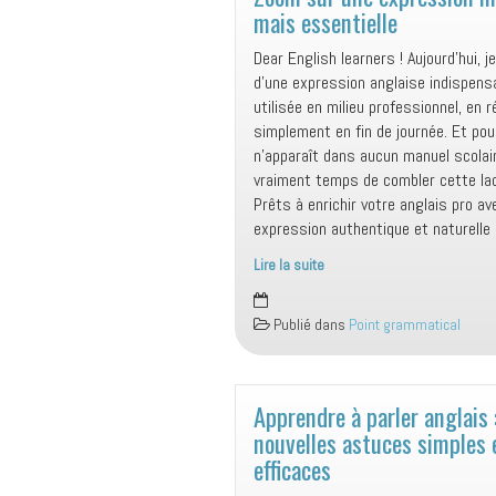
mais essentielle
Dear English learners ! Aujourd’hui, j
d’une expression anglaise indispensa
utilisée en milieu professionnel, en 
simplement en fin de journée. Et pou
n’apparaît dans aucun manuel scolaire
vraiment temps de combler cette la
Prêts à enrichir votre anglais pro av
expression authentique et naturelle
Lire la suite
Zoom
sur
Publié dans
Point grammatical
une
expression
méconnue…
mais
Apprendre à parler anglais 
essentielle
nouvelles astuces simples 
efficaces